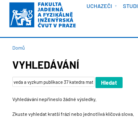
VÍTEJTE
Přejít
UCHAZEČI
STUD
k
hlavnímu
obsahu
DROBEČKOVÁ
Domů
NAVIGACE
VYHLEDÁVÁNÍ
Vyhledávání nepřineslo žádné výsledky.
Zkuste vyhledat kratší frázi nebo jednotlivá klíčová slova.