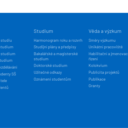
Í
Studium
Věda a výzkum
ACE
 studiu
Harmonogram roku a rozvrh
Směry výzkumu
studium
Studijní plány a předpisy
Unikátní pracoviště
 studium
Bakalářské a magisterské
Habilitační a jmenovac
studium
řízení
studium
Doktorské studium
Kolokvium
vzdělávání
Užitečné odkazy
Publicita projektů
udenty SŠ
Oznámení studentům
Publikace
tele
Granty
dentů