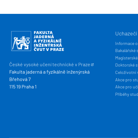
HLAVN
Obrázek
Uchazeči
NAVIG
Informace o
Bakalářské 
Magisterské
České vysoké učení technické v
Praze
Doktorské 
Fakulta jaderná a fyzikálně inženýrská
Celoživotní 
Břehová 7
Akce pro st
115 19 Praha 1
Akce pro uči
Příběhy stu