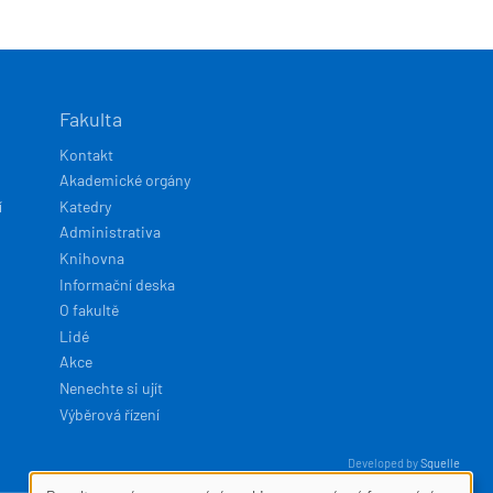
Fakulta
Kontakt
Akademické orgány
í
Katedry
Administrativa
Knihovna
Informační deska
O fakultě
Lidé
Akce
Nenechte si ujít
Výběrová řízení
Developed by
Squelle