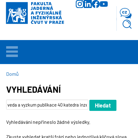
Přejít
k
cz
hlavnímu
obsahu
VÍTEJTE
UCHAZEČI
DROBEČKOVÁ
Domů
NAVIGACE
VYHLEDÁVÁNÍ
STUDIUM
VĚDA
A
VÝZKUM
Vyhledávání nepřineslo žádné výsledky.
FAKULTA
Zkuste vyhledat kratší frázi nebo jednotlivá klíčová slova.