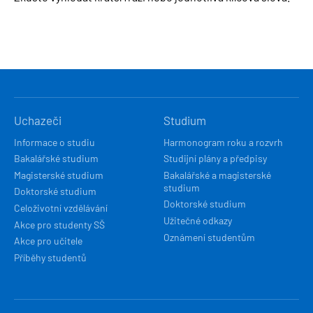
HLAVNÍ
Uchazeči
Studium
NAVIGACE
Informace o studiu
Harmonogram roku a rozvrh
Bakalářské studium
Studijní plány a předpisy
Magisterské studium
Bakalářské a magisterské
studium
Doktorské studium
Doktorské studium
Celoživotní vzdělávání
Užitečné odkazy
Akce pro studenty SŠ
Oznámení studentům
Akce pro učitele
Příběhy studentů