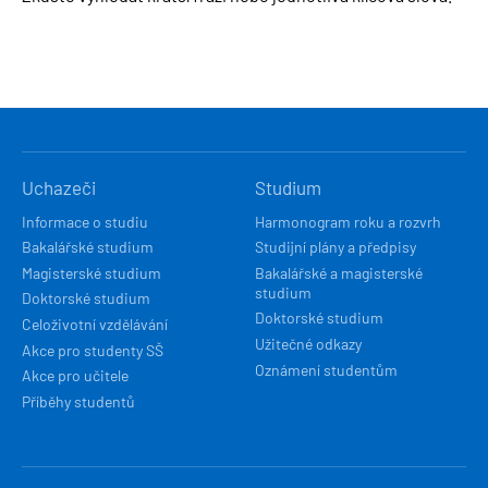
HLAVNÍ
Uchazeči
Studium
NAVIGACE
Informace o studiu
Harmonogram roku a rozvrh
Bakalářské studium
Studijní plány a předpisy
Magisterské studium
Bakalářské a magisterské
studium
Doktorské studium
Doktorské studium
Celoživotní vzdělávání
Užitečné odkazy
Akce pro studenty SŠ
Oznámení studentům
Akce pro učitele
Příběhy studentů