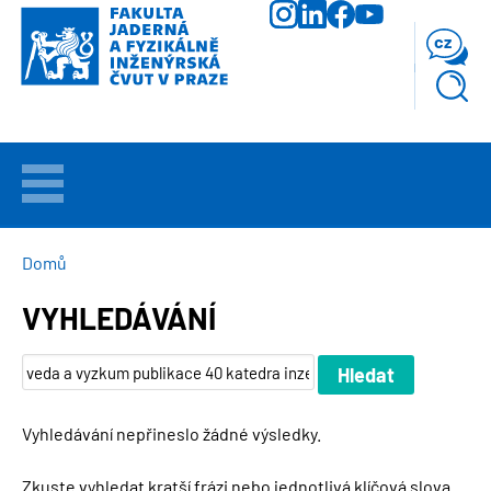
Přejít
k
cz
hlavnímu
obsahu
VÍTEJTE
UCHAZEČI
DROBEČKOVÁ
Domů
NAVIGACE
VYHLEDÁVÁNÍ
STUDIUM
VĚDA
A
VÝZKUM
Vyhledávání nepřineslo žádné výsledky.
FAKULTA
Zkuste vyhledat kratší frázi nebo jednotlivá klíčová slova.