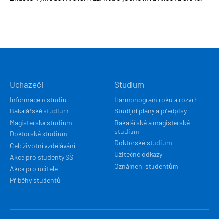
HLAVNÍ
Uchazeči
Studium
NAVIGACE
Informace o studiu
Harmonogram roku a rozvrh
Bakalářské studium
Studijní plány a předpisy
Magisterské studium
Bakalářské a magisterské
studium
Doktorské studium
Doktorské studium
Celoživotní vzdělávání
Užitečné odkazy
Akce pro studenty SŠ
Oznámení studentům
Akce pro učitele
Příběhy studentů