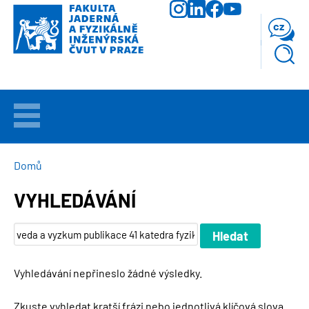
Přejít
k
cz
hlavnímu
obsahu
VÍTEJTE
UCHAZEČI
DROBEČKOVÁ
Domů
NAVIGACE
VYHLEDÁVÁNÍ
STUDIUM
VĚDA
A
VÝZKUM
Vyhledávání nepřineslo žádné výsledky.
FAKULTA
Zkuste vyhledat kratší frázi nebo jednotlivá klíčová slova.