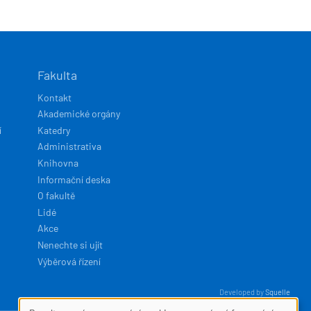
Fakulta
Kontakt
Akademické orgány
í
Katedry
Administrativa
Knihovna
Informační deska
O fakultě
Lidé
Akce
Nenechte si ujít
Výběrová řízení
Developed by
Squelle