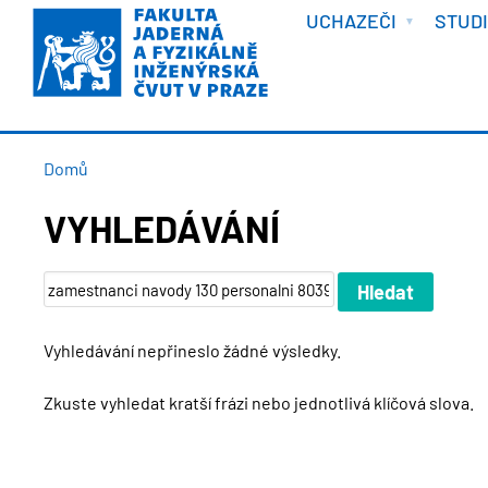
VÍTEJTE
Přejít
UCHAZEČI
STUD
k
hlavnímu
obsahu
DROBEČKOVÁ
Domů
NAVIGACE
VYHLEDÁVÁNÍ
Vyhledávání nepřineslo žádné výsledky.
Zkuste vyhledat kratší frázi nebo jednotlivá klíčová slova.