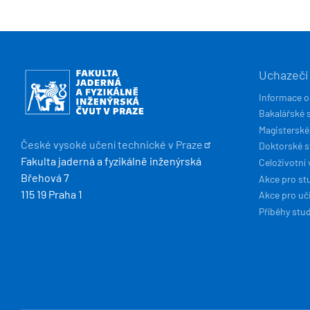
HLAVN
Obrázek
Uchazeči
NAVIG
Informace o
Bakalářské 
Magisterské
České vysoké učení technické v
Praze
Doktorské 
Fakulta jaderná a fyzikálně inženýrská
Celoživotní 
Břehová 7
Akce pro st
115 19 Praha 1
Akce pro uči
Příběhy stu