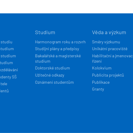
Í
Studium
Věda a výzkum
ACE
 studiu
Harmonogram roku a rozvrh
Směry výzkumu
studium
Studijní plány a předpisy
Unikátní pracoviště
 studium
Bakalářské a magisterské
Habilitační a jmenovac
studium
řízení
studium
Doktorské studium
Kolokvium
vzdělávání
Užitečné odkazy
Publicita projektů
udenty SŠ
Oznámení studentům
Publikace
tele
Granty
dentů