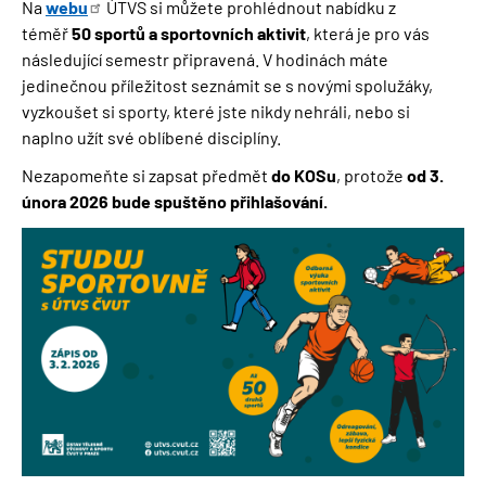
Na
webu
ÚTVS si můžete prohlédnout nabídku z
téměř
50 sportů a sportovních aktivit
, která je pro vás
následující semestr připravená. V hodinách máte
jedinečnou příležitost seznámit se s novými spolužáky,
vyzkoušet si sporty, které jste nikdy nehráli, nebo si
naplno užít své oblíbené disciplíny.
Nezapomeňte si zapsat předmět
do KOSu
, protože
od 3.
února 2026 bude spuštěno přihlašování.
Obrázek