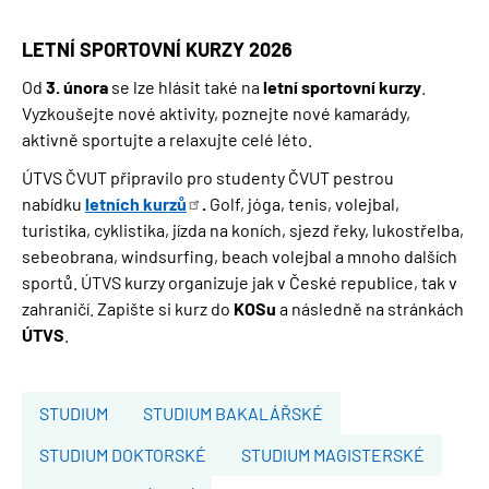
LETNÍ SPORTOVNÍ KURZY 2026
Od
3. února
se lze hlásit také na
letní sportovní kurzy
.
Vyzkoušejte nové aktivity, poznejte nové kamarády,
aktivně sportujte a relaxujte celé léto.
ÚTVS ČVUT připravilo pro studenty ČVUT pestrou
nabídku
letních
kurzů
.
Golf, jóga, tenis, volejbal,
turistika, cyklistika, jízda na koních, sjezd řeky, lukostřelba,
sebeobrana, windsurfing, beach volejbal a mnoho dalších
sportů. ÚTVS kurzy organizuje jak v České republice, tak v
zahraničí. Zapište si kurz do
KOSu
a následně na stránkách
ÚTVS
.
STUDIUM
STUDIUM BAKALÁŘSKÉ
STUDIUM DOKTORSKÉ
STUDIUM MAGISTERSKÉ