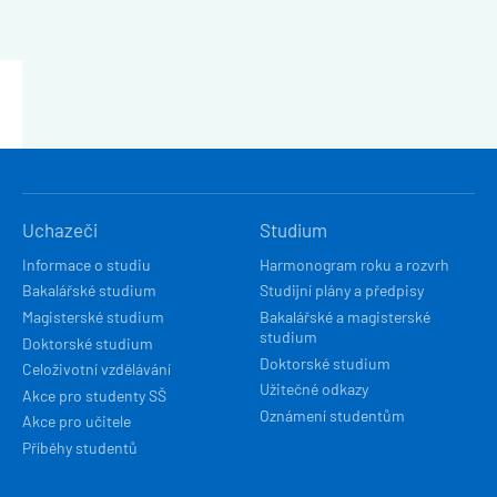
HLAVNÍ
Uchazeči
Studium
NAVIGACE
Informace o studiu
Harmonogram roku a rozvrh
Bakalářské studium
Studijní plány a předpisy
Magisterské studium
Bakalářské a magisterské
studium
Doktorské studium
Doktorské studium
Celoživotní vzdělávání
Užitečné odkazy
Akce pro studenty SŠ
Oznámení studentům
Akce pro učitele
Příběhy studentů