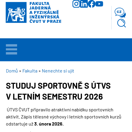
Přejít
k
cz
hlavnímu
obsahu
VÍTEJTE
UCHAZEČI
DROBEČKOVÁ
Domů
Fakulta
Nenechte si ujít
NAVIGACE
STUDUJ SPORTOVNĚ S ÚTVS
STUDIUM
V LETNÍM SEMESTRU 2026
VĚDA
A
ÚTVS ČVUT připravilo atraktivní nabídku sportovních
VÝZKUM
aktivit. Zápis tělesné výchovy i letních sportovních kurzů
odstartuje už
3. února 2026.
FAKULTA