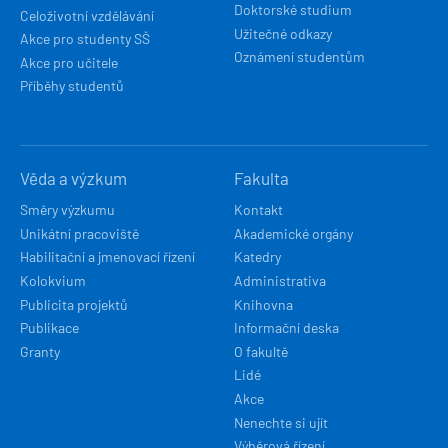
Doktorské studium
Celoživotní vzdělávání
Užitečné odkazy
Akce pro studenty SŠ
Oznámení studentům
Akce pro učitele
Příběhy studentů
Věda a výzkum
Fakulta
Směry výzkumu
Kontakt
Unikátní pracoviště
Akademické orgány
Habilitační a jmenovací řízení
Katedry
Kolokvium
Administrativa
Publicita projektů
Knihovna
Publikace
Informační deska
Granty
O fakultě
Lidé
Akce
Nenechte si ujít
Výběrová řízení