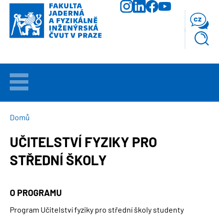
Přejít
k
cz
hlavnímu
obsahu
VÍTEJTE
UCHAZEČI
DROBEČKOVÁ
Domů
NAVIGACE
UČITELSTVÍ FYZIKY PRO
STUDIUM
STŘEDNÍ ŠKOLY
VĚDA
A
VÝZKUM
O PROGRAMU
Program Učitelství fyziky pro střední školy studenty
FAKULTA