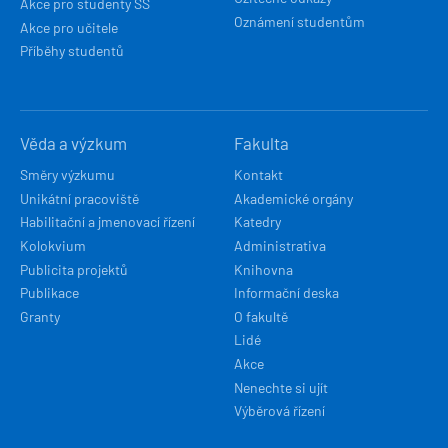
Akce pro studenty SŠ
Oznámení studentům
Akce pro učitele
Příběhy studentů
Věda a výzkum
Fakulta
Směry výzkumu
Kontakt
Unikátní pracoviště
Akademické orgány
Habilitační a jmenovací řízení
Katedry
Kolokvium
Administrativa
Publicita projektů
Knihovna
Publikace
Informační deska
Granty
O fakultě
Lidé
Akce
Nenechte si ujít
Výběrová řízení