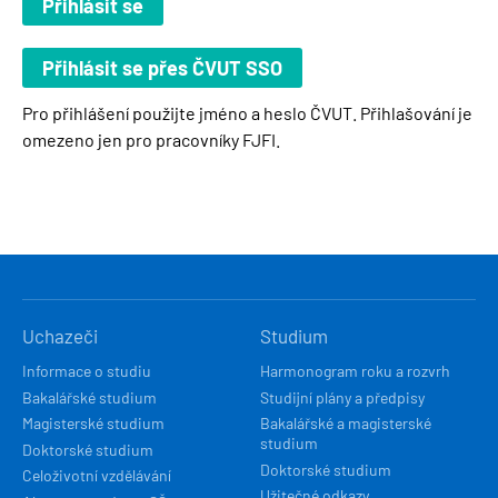
Pro přihlášení použijte jméno a heslo ČVUT. Přihlašování je
omezeno jen pro pracovníky FJFI.
HLAVNÍ
Uchazeči
Studium
NAVIGACE
Informace o studiu
Harmonogram roku a rozvrh
Bakalářské studium
Studijní plány a předpisy
Magisterské studium
Bakalářské a magisterské
studium
Doktorské studium
Doktorské studium
Celoživotní vzdělávání
Užitečné odkazy