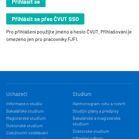
Pro přihlášení použijte jméno a heslo ČVUT. Přihlašování je
omezeno jen pro pracovníky FJFI.
HLAVNÍ
Uchazeči
Studium
NAVIGACE
Informace o studiu
Harmonogram roku a rozvrh
Bakalářské studium
Studijní plány a předpisy
Magisterské studium
Bakalářské a magisterské
studium
Doktorské studium
Doktorské studium
Celoživotní vzdělávání
Užitečné odkazy