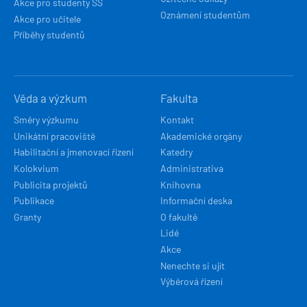
Akce pro studenty SŠ
Oznámení studentům
Akce pro učitele
Příběhy studentů
Věda a výzkum
Fakulta
Směry výzkumu
Kontakt
Unikátní pracoviště
Akademické orgány
Habilitační a jmenovací řízení
Katedry
Kolokvium
Administrativa
Publicita projektů
Knihovna
Publikace
Informační deska
Granty
O fakultě
Lidé
Akce
Nenechte si ujít
Výběrová řízení