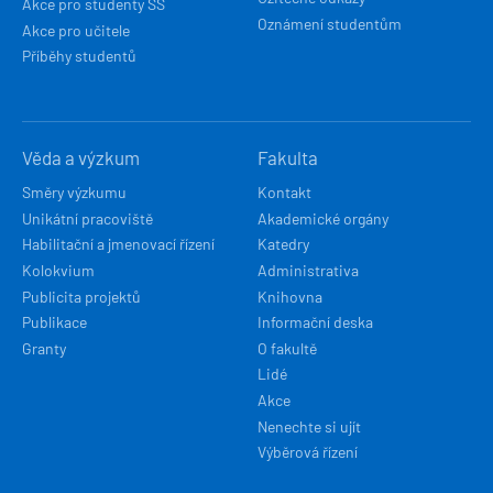
Akce pro studenty SŠ
Oznámení studentům
Akce pro učitele
Příběhy studentů
Věda a výzkum
Fakulta
Směry výzkumu
Kontakt
Unikátní pracoviště
Akademické orgány
Habilitační a jmenovací řízení
Katedry
Kolokvium
Administrativa
Publicita projektů
Knihovna
Publikace
Informační deska
Granty
O fakultě
Lidé
Akce
Nenechte si ujít
Výběrová řízení