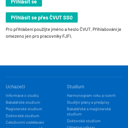
Pro přihlášení použijte jméno a heslo ČVUT. Přihlašování je
omezeno jen pro pracovníky FJFI.
HLAVNÍ
Uchazeči
Studium
NAVIGACE
Informace o studiu
Harmonogram roku a rozvrh
Bakalářské studium
Studijní plány a předpisy
Magisterské studium
Bakalářské a magisterské
studium
Doktorské studium
Doktorské studium
Celoživotní vzdělávání
Užitečné odkazy