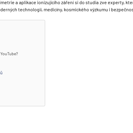
trie a aplikace ionizujícího záření si do studia zve experty, kte
 jaderných technologií, medicíny, kosmického výzkumu i bezpečnos
u
YouTube
?
jů