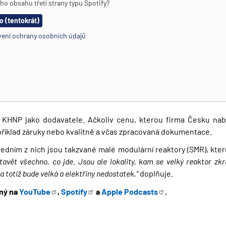
ího obsahu třetí strany typu
Spotify
?
o (tentokrát)
vení ochrany osobních údajů
 KHNP jako dodavatele. Ačkoliv cenu, kterou firma Česku nabí
, například záruky nebo kvalitně a včas zpracovaná dokumentace.
. Jedním z nich jsou takzvané malé modulární reaktory (SMR), kter
tavět všechno, co jde. Jsou ale lokality, kam se velký reaktor zk
a totiž bude velká a elektřiny nedostatek,“
doplňuje.
pný na
YouTube
,
Spotify
a
Apple
Podcasts
.