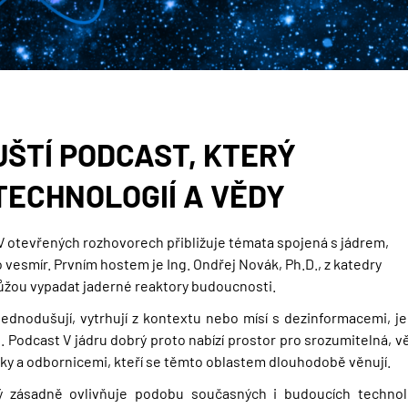
UŠTÍ PODCAST, KTERÝ
TECHNOLOGIÍ A VĚDY
 V otevřených rozhovorech přibližuje témata spojená s jádrem,
vesmír. Prvním hostem je Ing. Ondřej Novák, Ph.D., z katedry
 můžou vypadat jaderné reaktory budoucnosti.
ednodušují, vytrhují z kontextu nebo mísí s dezinformacemi, je
. Podcast V jádru dobrý proto nabízí prostor pro srozumitelná, v
ky a odbornicemi, kteří se těmto oblastem dlouhodobě věnují.
erý zásadně ovlivňuje podobu současných i budoucích technolo