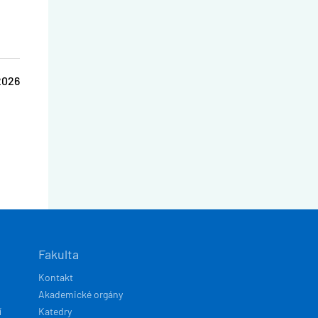
2026
Fakulta
Kontakt
Akademické orgány
í
Katedry