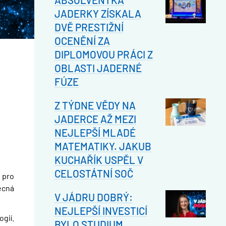
JADERKY ZÍSKALA
DVĚ PRESTIŽNÍ
OCENĚNÍ ZA
DIPLOMOVOU PRÁCI Z
OBLASTI JADERNÉ
FÚZE
Z TÝDNE VĚDY NA
JADERCE AŽ MEZI
NEJLEPŠÍ MLADÉ
MATEMATIKY. JAKUB
KUCHAŘÍK USPĚL V
CELOSTÁTNÍ SOČ
 pro
ěcná
V JÁDRU DOBRÝ:
NEJLEPŠÍ INVESTICÍ
gií.
BYLO STUDIUM