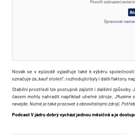
Povolit zobrazení extern
An
Spravovat nasta
Novák se v epizodě vyjadřuje také k výběru společnosti
označuje za „kauf století“, rozhodující byly i další faktory
Stabilní prostředí lze postupně zajistit i dalšími způsoby
časem mohly nahradit například uhelné zdroje
. „Musíme s
nevejde. Nutné je také pracovat s obnovitelnými zdroji. Potřeb
Podcast V jádru dobrý vychází jednou měsíčně a je dostu