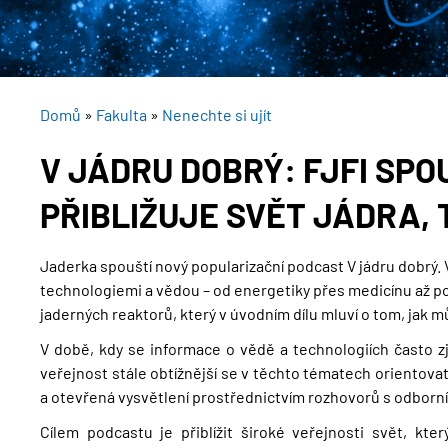
DROBEČKOVÁ
Domů
Fakulta
Nenechte si ujít
NAVIGACE
V JÁDRU DOBRÝ: FJFI SPO
PŘIBLIŽUJE SVĚT JÁDRA, 
Jaderka spouští nový popularizační podcast V jádru dobrý.
technologiemi a vědou – od energetiky přes medicínu až po 
jaderných reaktorů, který v úvodním dílu mluví o tom, jak
V době, kdy se informace o vědě a technologiích často zj
veřejnost stále obtížnější se v těchto tématech orientovat
a otevřená vysvětlení prostřednictvím rozhovorů s odborní
Cílem podcastu je přiblížit široké veřejnosti svět, kt