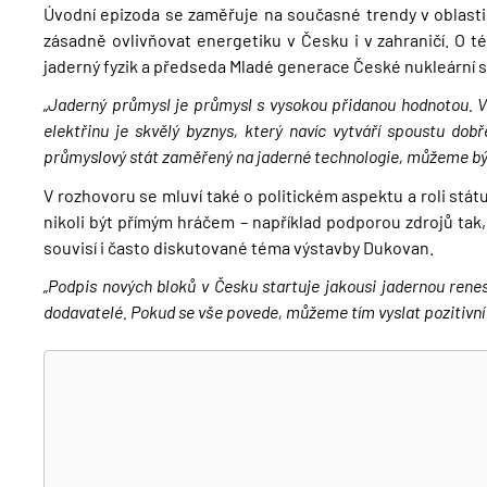
Úvodní epizoda se zaměřuje na současné trendy v oblasti 
zásadně ovlivňovat energetiku v Česku i v zahraničí. O té
jaderný fyzik a předseda Mladé generace České nukleární s
„Jaderný průmysl je průmysl s vysokou přidanou hodnotou. V
elektřinu je skvělý byznys, který navíc vytváří spoustu do
průmyslový stát zaměřený na jaderné technologie, můžeme bý
V rozhovoru se mluví také o politickém aspektu a roli stát
nikoli být přímým hráčem – například podporou zdrojů tak,
souvisí i často diskutované téma výstavby Dukovan.
„Podpis nových bloků v Česku startuje jakousi jadernou rene
dodavatelé. Pokud se vše povede, můžeme tím vyslat pozitivní 