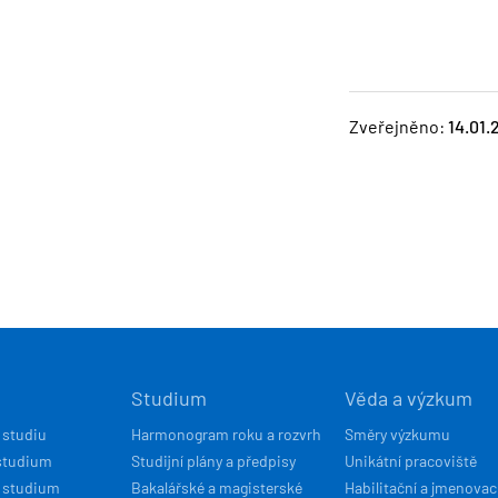
Zveřejněno:
14.01.
Í
Studium
Věda a výzkum
ACE
 studiu
Harmonogram roku a rozvrh
Směry výzkumu
studium
Studijní plány a předpisy
Unikátní pracoviště
 studium
Bakalářské a magisterské
Habilitační a jmenovac