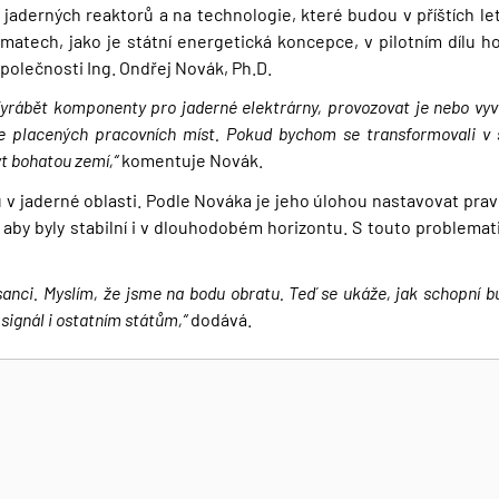
jaderných reaktorů a na technologie, které budou v příštích le
matech, jako je státní energetická koncepce, v pilotním dílu ho
polečnosti Ing. Ondřej Novák, Ph.D.
yrábět komponenty pro jaderné elektrárny, provozovat je nebo vyv
bře placených pracovních míst. Pokud bychom se transformovali v s
t bohatou zemí,“
komentuje Novák.
u v jaderné oblasti. Podle Nováka je jeho úlohou nastavovat pravi
 aby byly stabilní i v dlouhodobém horizontu. S touto problemat
sanci. Myslím, že jsme na bodu obratu. Teď se ukáže, jak schopní 
signál i ostatním státům,“
dodává.