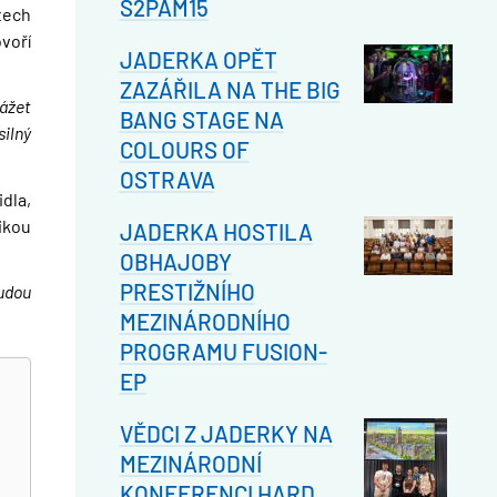
S2PAM15
tech
voří
JADERKA OPĚT
ZAZÁŘILA NA THE BIG
ážet
BANG STAGE NA
ilný
COLOURS OF
OSTRAVA
dla,
ikou
JADERKA HOSTILA
OBHAJOBY
PRESTIŽNÍHO
budou
MEZINÁRODNÍHO
PROGRAMU FUSION-
EP
VĚDCI Z JADERKY NA
MEZINÁRODNÍ
KONFERENCI HARD