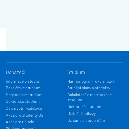
HLAVNÍ
Uchazeči
Studium
NAVIGACE
Informace o studiu
Harmonogram roku a rozvrh
Bakalářské studium
Studijní plány a předpisy
Magisterské studium
Bakalářské a magisterské
studium
Doktorské studium
Doktorské studium
Celoživotní vzdělávání
Užitečné odkazy
Akce pro studenty SŠ
Oznámení studentům
Akce pro učitele
Příběhy studentů