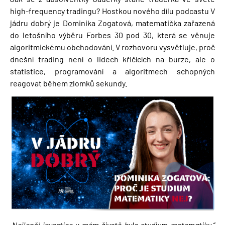
high-frequency tradingu? Hostkou nového dílu podcastu V
jádru dobrý je Dominika Zogatová, matematička zařazená
do letošního výběru Forbes 30 pod 30, která se věnuje
algoritmickému obchodování. V rozhovoru vysvětluje, proč
dnešní trading není o lidech křičících na burze, ale o
statistice, programování a algoritmech schopných
reagovat během zlomků sekundy.
Obrázek
„Nejlepší investice v mém životě bylo studium matematiky,“