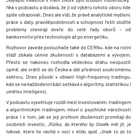
říká v podcastu a dodává, že ji od výběru tohoto oboru lidé
spíše odrazovali. Dnes ale vidí, že právě analytické myšlení,
práce s daty, pravděpodobností a schopnost řešit složité
problémy otevírají dveře do celé řady oborů – od
bankovnictví přes technologie až po energetiku.
Rozhovor zavede posluchače také do CERNu, kde na roční
stáži získala cenné zkušenosti s databázemi a vývojem.
Přesto se nakonec rozhodla vědeckou dráhu neopustit
úplně, ale vrátit se do Česka a dát přednost soukromému
sektoru. Dnes působí v oblasti high-frequency tradingu,
kde se na každodenní bázi setkává s algoritmy, statistikou i
umělou inteligencí.
V podcastu vysvětluje rozdíl mezi investováním, tradingem
a algoritmickým tradingem, mluví o psychické náročnosti
práce i o tom, jak se její profesní zkušenosti promítají do
osobních investic.
„Riziko, do kterého by člověk měl jít, je
takové, které ho nechá v noci v klidu spát. Jinak to za to