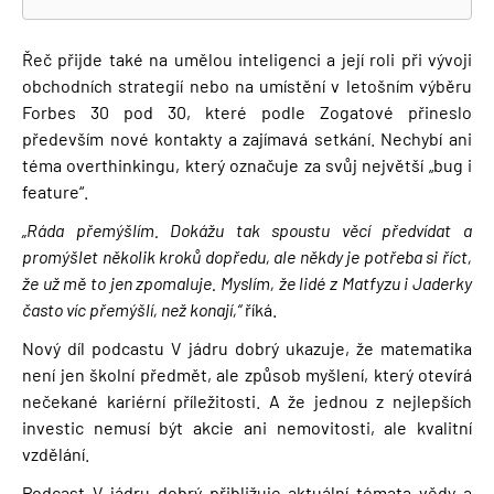
Řeč přijde také na umělou inteligenci a její roli při vývoji
obchodních strategií nebo na umístění v letošním výběru
Forbes 30 pod 30, které podle Zogatové přineslo
především nové kontakty a zajímavá setkání. Nechybí ani
téma overthinkingu, který označuje za svůj největší „bug i
feature“.
„Ráda přemýšlím. Dokážu tak spoustu věcí předvídat a
promýšlet několik kroků dopředu, ale někdy je potřeba si říct,
že už mě to jen zpomaluje. Myslím, že lidé z Matfyzu i Jaderky
často víc přemýšlí, než konají,“
říká.
Nový díl podcastu V jádru dobrý ukazuje, že matematika
není jen školní předmět, ale způsob myšlení, který otevírá
nečekané kariérní příležitosti. A že jednou z nejlepších
investic nemusí být akcie ani nemovitosti, ale kvalitní
vzdělání.
Podcast V jádru dobrý přibližuje aktuální témata vědy a