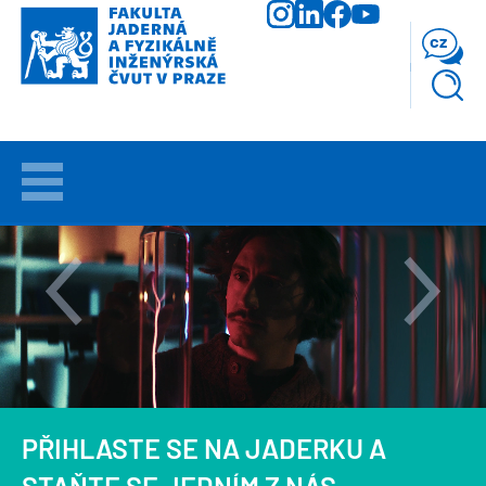
Přejít
k
cz
hlavnímu
obsahu
VÍTEJTE
UCHAZEČI
STUDIUM
VĚDA
A
VÝZKUM
PŘIHLASTE SE NA JADERKU A
FAKULTA