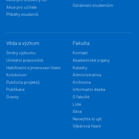
Oznámení studentům
Akce pro učitele
Příběhy studentů
Věda a výzkum
Fakulta
Směry výzkumu
Kontakt
Unikátní pracoviště
Akademické orgány
Habilitační a jmenovací řízení
Katedry
Kolokvium
Administrativa
Publicita projektů
Knihovna
Publikace
Informační deska
Granty
O fakultě
Lidé
Akce
Nenechte si ujít
Výběrová řízení