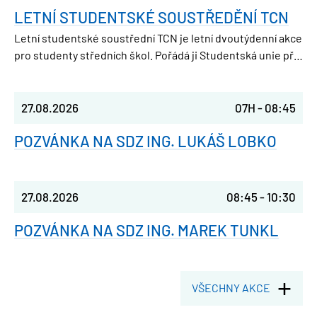
LETNÍ STUDENTSKÉ SOUSTŘEDĚNÍ TCN
Letní studentské soustřední TCN je letní dvoutýdenní akce
pro studenty středních škol. Pořádá ji Studentská unie při
FJFI ČVUT v Praze, takže parta nadšených vysokoškoláků,
která ještě nedávno seděla v laviciích jako ty.
27.08.2026
07H
-
08:45
POZVÁNKA NA SDZ ING. LUKÁŠ LOBKO
27.08.2026
08:45
-
10:30
POZVÁNKA NA SDZ ING. MAREK TUNKL
VŠECHNY AKCE