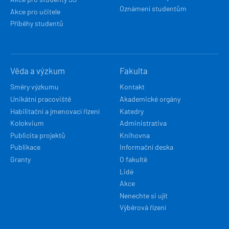
Oznámení studentům
Akce pro učitele
Příběhy studentů
Věda a výzkum
Fakulta
Směry výzkumu
Kontakt
Unikátní pracoviště
Akademické orgány
Habilitační a jmenovací řízení
Katedry
Kolokvium
Administrativa
Publicita projektů
Knihovna
Publikace
Informační deska
Granty
O fakultě
Lidé
Akce
Nenechte si ujít
Výběrová řízení