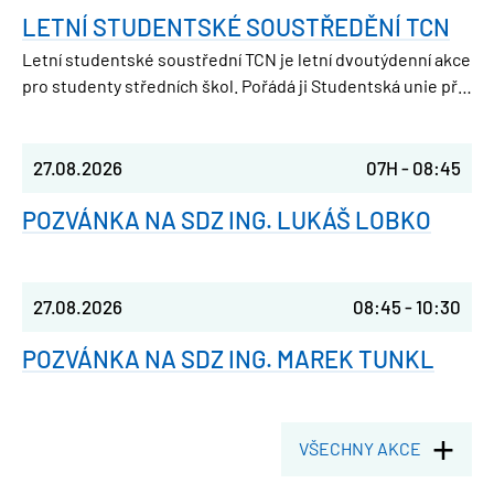
LETNÍ STUDENTSKÉ SOUSTŘEDĚNÍ TCN
Letní studentské soustřední TCN je letní dvoutýdenní akce
pro studenty středních škol. Pořádá ji Studentská unie při
FJFI ČVUT v Praze, takže parta nadšených vysokoškoláků,
která ještě nedávno seděla v laviciích jako ty.
27.08.2026
07H
-
08:45
POZVÁNKA NA SDZ ING. LUKÁŠ LOBKO
27.08.2026
08:45
-
10:30
POZVÁNKA NA SDZ ING. MAREK TUNKL
VŠECHNY AKCE