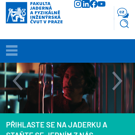
Přejít
k
cz
hlavnímu
obsahu
VÍTEJTE
UCHAZEČI
STUDIUM
VĚDA
A
VÝZKUM
PŘIHLASTE SE NA JADERKU A
FAKULTA