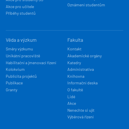
Oznámení studentům
Akce pro učitele
Příběhy studentů
Věda a výzkum
Fakulta
Směry výzkumu
Kontakt
Unikátní pracoviště
Akademické orgány
Habilitační a jmenovací řízení
Katedry
Kolokvium
Administrativa
Publicita projektů
Knihovna
Publikace
Informační deska
Granty
O fakultě
Lidé
Akce
Nenechte si ujít
Výběrová řízení