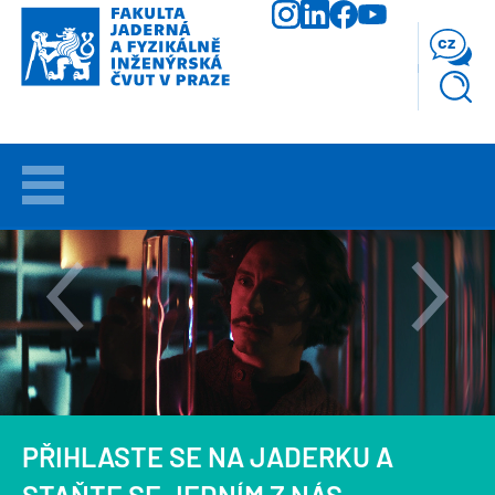
Přejít
k
cz
hlavnímu
obsahu
VÍTEJTE
UCHAZEČI
STUDIUM
VĚDA
A
VÝZKUM
PŘIHLASTE SE NA JADERKU A
FAKULTA