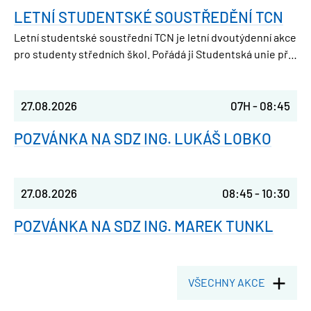
LETNÍ STUDENTSKÉ SOUSTŘEDĚNÍ TCN
Letní studentské soustřední TCN je letní dvoutýdenní akce
pro studenty středních škol. Pořádá ji Studentská unie při
FJFI ČVUT v Praze, takže parta nadšených vysokoškoláků,
která ještě nedávno seděla v laviciích jako ty.
27.08.2026
07H
-
08:45
POZVÁNKA NA SDZ ING. LUKÁŠ LOBKO
27.08.2026
08:45
-
10:30
POZVÁNKA NA SDZ ING. MAREK TUNKL
VŠECHNY AKCE