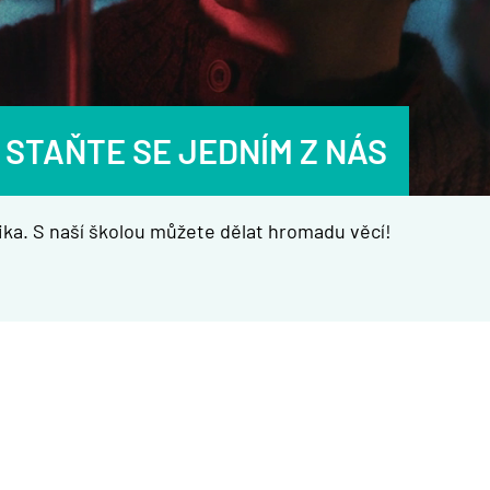
 STAŇTE SE JEDNÍM Z NÁS
ka. S naší školou můžete dělat hromadu věcí!