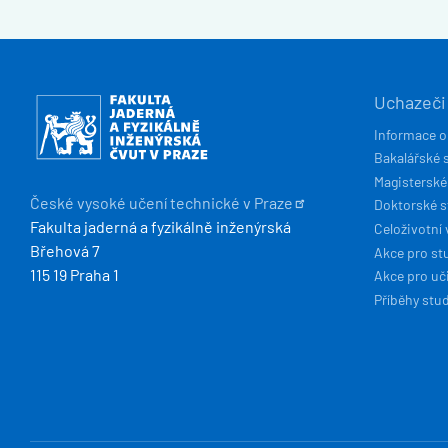
HLAVN
Obrázek
Uchazeči
NAVIG
Informace o
Bakalářské 
Magisterské
České vysoké učení technické v
Praze
Doktorské 
Fakulta jaderná a fyzikálně inženýrská
Celoživotní 
Břehová 7
Akce pro st
115 19 Praha 1
Akce pro uči
Příběhy stu