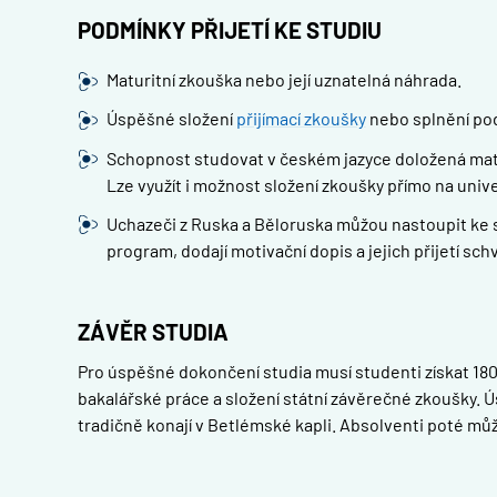
PODMÍNKY PŘIJETÍ KE STUDIU
Maturitní zkouška nebo její uznatelná náhrada.
Úspěšné složení
přijímací zkoušky
nebo splnění pod
Schopnost studovat v českém jazyce doložená matur
Lze využít i možnost složení zkoušky přímo na unive
Uchazeči z Ruska a Běloruska můžou nastoupit ke stu
program, dodají motivační dopis a jejich přijetí schv
ZÁVĚR STUDIA
Pro úspěšné dokončení studia musí studenti získat 180
bakalářské práce a složení státní závěrečné zkoušky. 
tradičně konají v Betlémské kapli. Absolventi poté mů