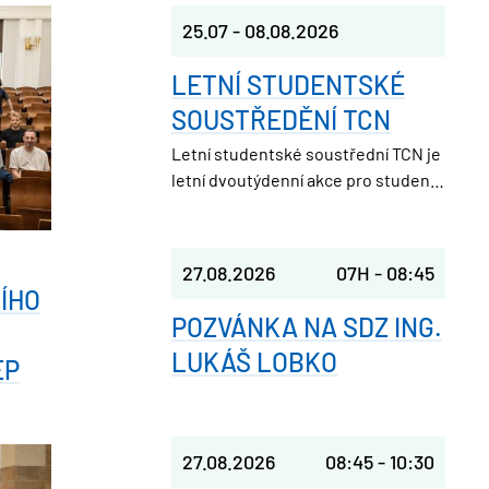
25.07
-
08.08.2026
LETNÍ STUDENTSKÉ
SOUSTŘEDĚNÍ TCN
Letní studentské soustřední TCN je
letní dvoutýdenní akce pro studenty
středních škol. Pořádá ji Studentská
unie při FJFI ČVUT v Praze, takže
parta nadšených vysokoškoláků,
27.08.2026
07H
-
08:45
která ještě nedávno seděla v
ÍHO
laviciích jako ty.
POZVÁNKA NA SDZ ING.
LUKÁŠ LOBKO
EP
27.08.2026
08:45
-
10:30