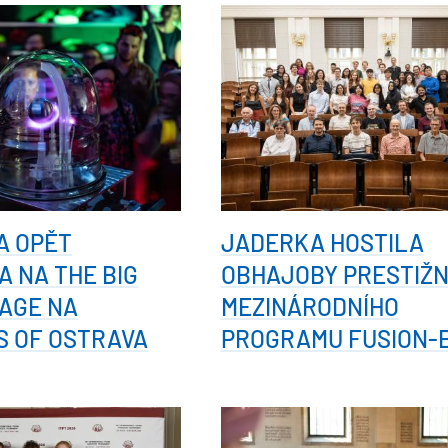
A OPĚT
JADERKA HOSTILA
A NA THE BIG
OBHAJOBY PRESTIŽN
AGE NA
MEZINÁRODNÍHO
S OF OSTRAVA
PROGRAMU FUSION-