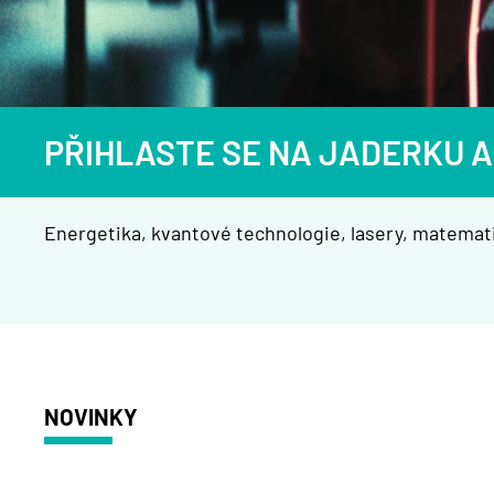
PŘIHLASTE SE NA JADERKU A
Energetika, kvantové technologie, lasery, matemati
NOVINKY