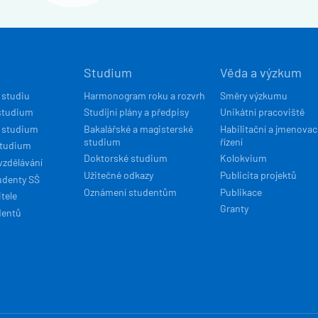
Í
Studium
Věda a výzkum
ACE
 studiu
Harmonogram roku a rozvrh
Směry výzkumu
studium
Studijní plány a předpisy
Unikátní pracoviště
 studium
Bakalářské a magisterské
Habilitační a jmenovac
studium
řízení
studium
Doktorské studium
Kolokvium
vzdělávání
Užitečné odkazy
Publicita projektů
udenty SŠ
Oznámení studentům
Publikace
tele
Granty
dentů