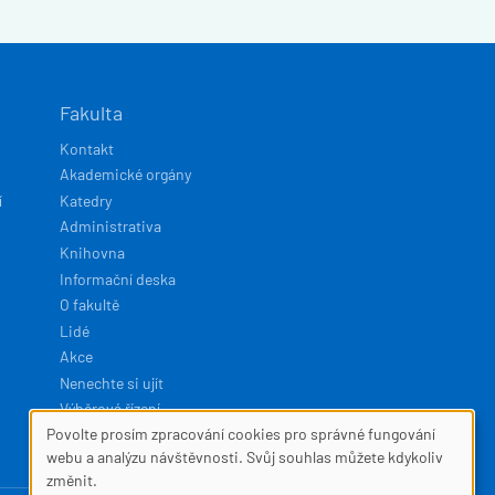
Fakulta
Kontakt
Akademické orgány
í
Katedry
Administrativa
Knihovna
Informační deska
O fakultě
Lidé
Akce
Nenechte si ujít
Výběrová řízení
Povolte prosím zpracování cookies pro správné fungování
SOUBORY
webu a analýzu návštěvnosti. Svůj souhlas můžete kdykoliv
Developed by
Squelle
změnit.
COOKIES