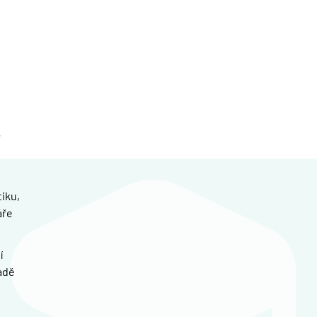
iku,
áře
í
adě