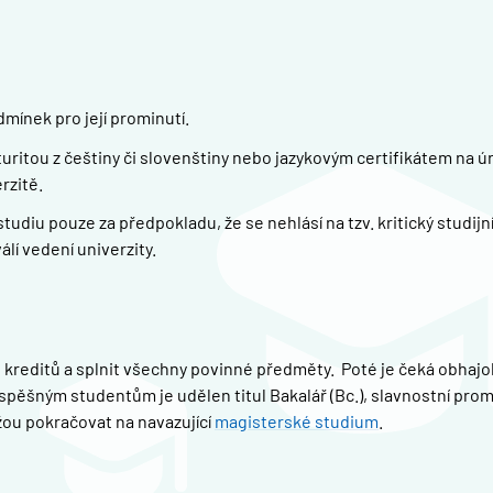
mínek pro její prominutí.
itou z češtiny či slovenštiny nebo jazykovým certifikátem na úr
rzitě.
diu pouze za předpokladu, že se nehlásí na tzv. kritický studijn
álí vedení univerzity.
 kreditů a splnit všechny povinné předměty. Poté je čeká obhaj
Úspěšným studentům je udělen titul Bakalář (Bc.), slavnostní pro
žou pokračovat na navazující
magisterské studium
.