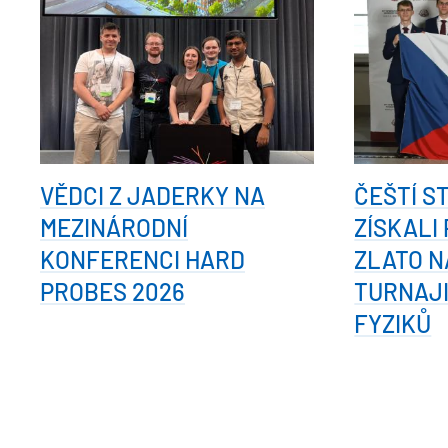
VĚDCI Z JADERKY NA
ČEŠTÍ S
MEZINÁRODNÍ
ZÍSKALI
KONFERENCI HARD
ZLATO N
PROBES 2026
TURNAJ
FYZIKŮ