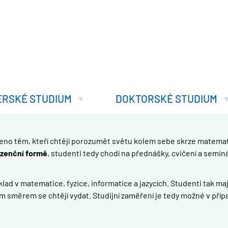
ERSKÉ STUDIUM
DOKTORSKÉ STUDIUM
čeno těm, kteří chtějí porozumět světu kolem sebe skrze matemat
zenční formě
, studenti tedy chodí na přednášky, cvičení a semin
ad v matematice, fyzice, informatice a jazycích. Studenti tak maj
m směrem se chtějí vydat. Studijní zaměření je tedy možné v příp