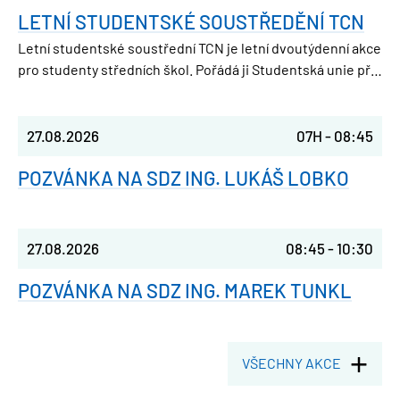
LETNÍ STUDENTSKÉ SOUSTŘEDĚNÍ TCN
Letní studentské soustřední TCN je letní dvoutýdenní akce
pro studenty středních škol. Pořádá ji Studentská unie při
FJFI ČVUT v Praze, takže parta nadšených vysokoškoláků,
která ještě nedávno seděla v laviciích jako ty.
27.08.2026
07H
-
08:45
POZVÁNKA NA SDZ ING. LUKÁŠ LOBKO
27.08.2026
08:45
-
10:30
POZVÁNKA NA SDZ ING. MAREK TUNKL
VŠECHNY AKCE