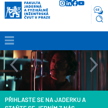
Přejít
k
cz
hlavnímu
obsahu
VÍTEJTE
UCHAZEČI
STUDIUM
VĚDA
A
VÝZKUM
PŘIHLASTE SE NA JADERKU A
FAKULTA