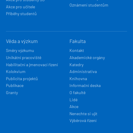
Oznámení studentům
Akce pro učitele
Příběhy studentů
Věda a výzkum
Fakulta
Směry výzkumu
Kontakt
Unikátní pracoviště
Akademické orgány
Habilitační a jmenovací řízení
Katedry
Kolokvium
Administrativa
Publicita projektů
Knihovna
Publikace
Informační deska
Granty
O fakultě
Lidé
Akce
Nenechte si ujít
Výběrová řízení