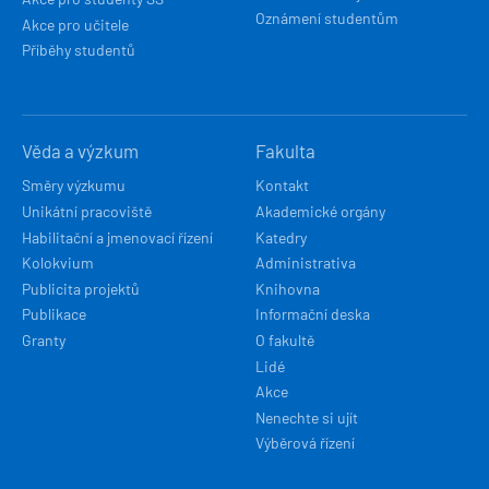
Oznámení studentům
Akce pro učitele
Příběhy studentů
Věda a výzkum
Fakulta
Směry výzkumu
Kontakt
Unikátní pracoviště
Akademické orgány
Habilitační a jmenovací řízení
Katedry
Kolokvium
Administrativa
Publicita projektů
Knihovna
Publikace
Informační deska
Granty
O fakultě
Lidé
Akce
Nenechte si ujít
Výběrová řízení