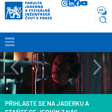
Přejít
k
cz
hlavnímu
obsahu
VÍTEJTE
UCHAZEČI
STUDIUM
VĚDA
A
VÝZKUM
PŘIHLASTE SE NA JADERKU A
FAKULTA