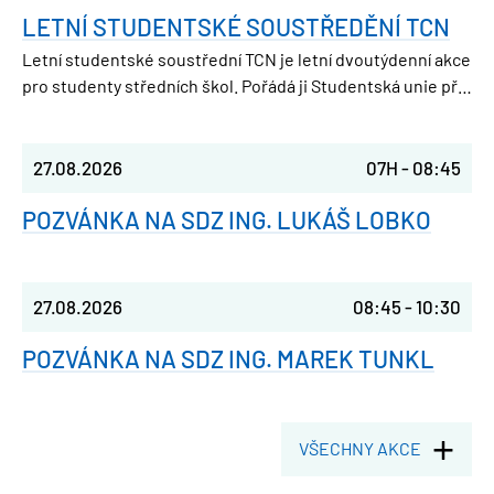
LETNÍ STUDENTSKÉ SOUSTŘEDĚNÍ TCN
Letní studentské soustřední TCN je letní dvoutýdenní akce
pro studenty středních škol. Pořádá ji Studentská unie při
FJFI ČVUT v Praze, takže parta nadšených vysokoškoláků,
která ještě nedávno seděla v laviciích jako ty.
27.08.2026
07H
-
08:45
POZVÁNKA NA SDZ ING. LUKÁŠ LOBKO
27.08.2026
08:45
-
10:30
POZVÁNKA NA SDZ ING. MAREK TUNKL
VŠECHNY AKCE