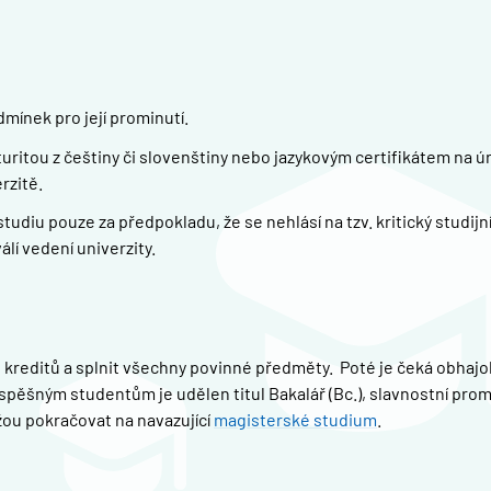
mínek pro její prominutí.
itou z češtiny či slovenštiny nebo jazykovým certifikátem na úr
rzitě.
diu pouze za předpokladu, že se nehlásí na tzv. kritický studijn
álí vedení univerzity.
 kreditů a splnit všechny povinné předměty. Poté je čeká obhaj
Úspěšným studentům je udělen titul Bakalář (Bc.), slavnostní pro
žou pokračovat na navazující
magisterské studium
.