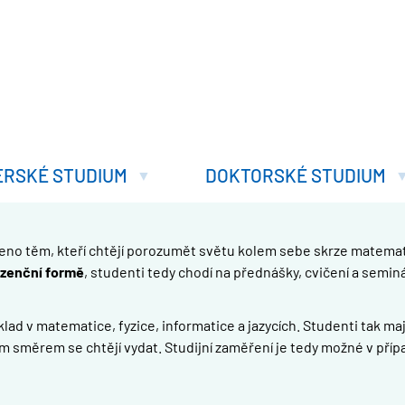
ERSKÉ STUDIUM
DOKTORSKÉ STUDIUM
čeno těm, kteří chtějí porozumět světu kolem sebe skrze matemat
zenční formě
, studenti tedy chodí na přednášky, cvičení a semin
ad v matematice, fyzice, informatice a jazycích. Studenti tak maj
m směrem se chtějí vydat. Studijní zaměření je tedy možné v příp