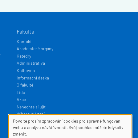
Fakulta
Kontakt
Akademické orgány
í
Katedry
Administrativa
Knihovna
Informační deska
O fakultě
Lidé
Akce
Nenechte si ujít
Výběrová řízení
Povolte prosím zpracování cookies pro správné fungování
SOUBORY
webu a analýzu návštěvnosti. Svůj souhlas můžete kdykoliv
Developed by
Squelle
změnit.
COOKIES