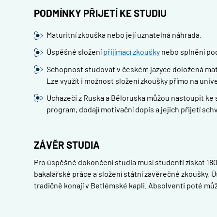
PODMÍNKY PŘIJETÍ KE STUDIU
Maturitní zkouška nebo její uznatelná náhrada.
Úspěšné složení
přijímací zkoušky
nebo splnění pod
Schopnost studovat v českém jazyce doložená matur
Lze využít i možnost složení zkoušky přímo na unive
Uchazeči z Ruska a Běloruska můžou nastoupit ke stu
program, dodají motivační dopis a jejich přijetí schv
ZÁVĚR STUDIA
Pro úspěšné dokončení studia musí studenti získat 180
bakalářské práce a složení státní závěrečné zkoušky. 
tradičně konají v Betlémské kapli. Absolventi poté mů