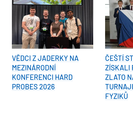
VĚDCI Z JADERKY NA
ČEŠTÍ S
MEZINÁRODNÍ
ZÍSKALI
KONFERENCI HARD
ZLATO N
PROBES 2026
TURNAJ
FYZIKŮ