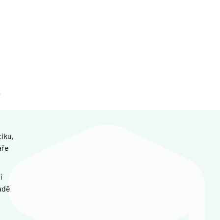
iku,
áře
í
adě