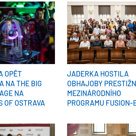
A OPĚT
JADERKA HOSTILA
A NA THE BIG
OBHAJOBY PRESTIŽN
AGE NA
MEZINÁRODNÍHO
S OF OSTRAVA
PROGRAMU FUSION-