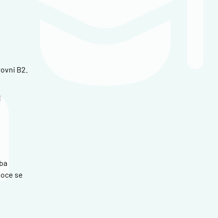
ovni B2.
í
oba
moce se