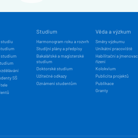
Í
Studium
Věda a výzkum
ACE
 studiu
Harmonogram roku a rozvrh
Směry výzkumu
studium
Studijní plány a předpisy
Unikátní pracoviště
 studium
Bakalářské a magisterské
Habilitační a jmenovac
studium
řízení
studium
Doktorské studium
Kolokvium
vzdělávání
Užitečné odkazy
Publicita projektů
udenty SŠ
Oznámení studentům
Publikace
tele
Granty
dentů