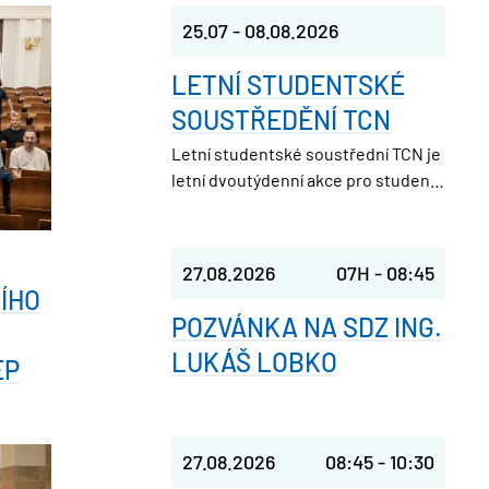
25.07
-
08.08.2026
LETNÍ STUDENTSKÉ
SOUSTŘEDĚNÍ TCN
Letní studentské soustřední TCN je
letní dvoutýdenní akce pro studenty
středních škol. Pořádá ji Studentská
unie při FJFI ČVUT v Praze, takže
parta nadšených vysokoškoláků,
27.08.2026
07H
-
08:45
která ještě nedávno seděla v
ÍHO
laviciích jako ty.
POZVÁNKA NA SDZ ING.
LUKÁŠ LOBKO
EP
27.08.2026
08:45
-
10:30