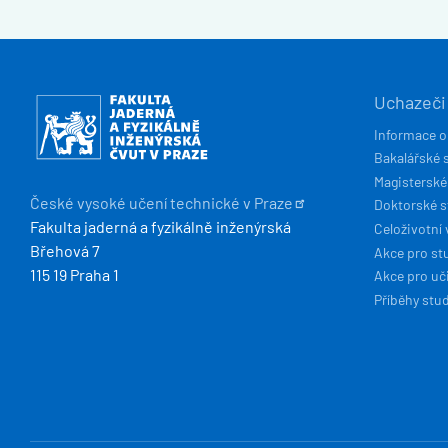
HLAVN
Obrázek
Uchazeči
NAVIG
Informace o
Bakalářské 
Magisterské
České vysoké učení technické v
Praze
Doktorské 
Fakulta jaderná a fyzikálně inženýrská
Celoživotní 
Břehová 7
Akce pro st
115 19 Praha 1
Akce pro uči
Příběhy stu