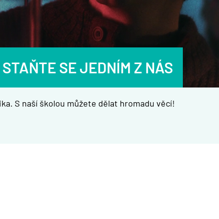
 STAŇTE SE JEDNÍM Z NÁS
ka. S naší školou můžete dělat hromadu věcí!