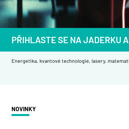
PŘIHLASTE SE NA JADERKU A
Energetika, kvantové technologie, lasery, matemati
NOVINKY