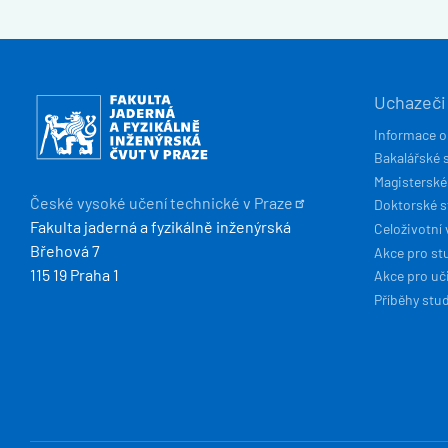
HLAVN
Obrázek
Uchazeči
NAVIG
Informace o
Bakalářské 
Magisterské
České vysoké učení technické v
Praze
Doktorské 
Fakulta jaderná a fyzikálně inženýrská
Celoživotní 
Břehová 7
Akce pro st
115 19 Praha 1
Akce pro uči
Příběhy stu