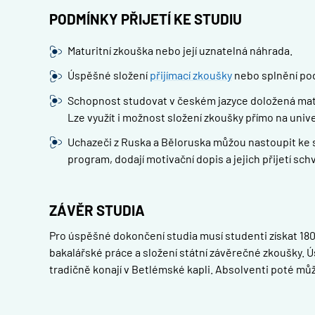
PODMÍNKY PŘIJETÍ KE STUDIU
Maturitní zkouška nebo její uznatelná náhrada.
Úspěšné složení
přijímací zkoušky
nebo splnění pod
Schopnost studovat v českém jazyce doložená matur
Lze využít i možnost složení zkoušky přímo na unive
Uchazeči z Ruska a Běloruska můžou nastoupit ke stu
program, dodají motivační dopis a jejich přijetí schv
ZÁVĚR STUDIA
Pro úspěšné dokončení studia musí studenti získat 180
bakalářské práce a složení státní závěrečné zkoušky. 
tradičně konají v Betlémské kapli. Absolventi poté mů