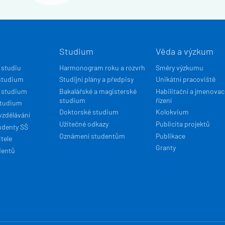
Í
Studium
Věda a výzkum
ACE
 studiu
Harmonogram roku a rozvrh
Směry výzkumu
studium
Studijní plány a předpisy
Unikátní pracoviště
 studium
Bakalářské a magisterské
Habilitační a jmenovac
studium
řízení
studium
Doktorské studium
Kolokvium
vzdělávání
Užitečné odkazy
Publicita projektů
udenty SŠ
Oznámení studentům
Publikace
tele
Granty
dentů