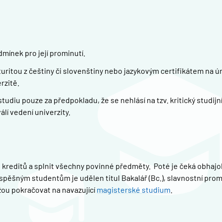
mínek pro její prominutí.
itou z češtiny či slovenštiny nebo jazykovým certifikátem na úr
rzitě.
diu pouze za předpokladu, že se nehlásí na tzv. kritický studijn
álí vedení univerzity.
 kreditů a splnit všechny povinné předměty. Poté je čeká obhaj
Úspěšným studentům je udělen titul Bakalář (Bc.), slavnostní pro
žou pokračovat na navazující
magisterské studium
.