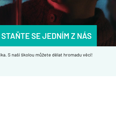
 STAŇTE SE JEDNÍM Z NÁS
ka. S naší školou můžete dělat hromadu věcí!