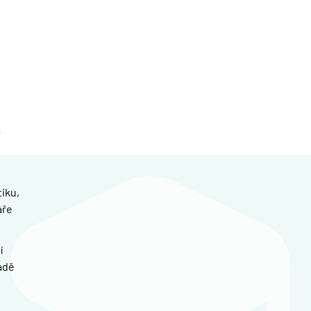
iku,
áře
í
adě