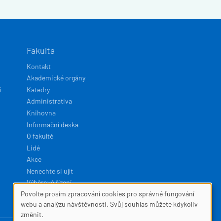
Fakulta
Kontakt
Akademické orgány
í
Katedry
Administrativa
Knihovna
Informační deska
O fakultě
Lidé
Akce
Nenechte si ujít
Výběrová řízení
Povolte prosím zpracování cookies pro správné fungování
SOUBORY
webu a analýzu návštěvnosti. Svůj souhlas můžete kdykoliv
Developed by
Squelle
změnit.
COOKIES