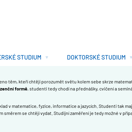
ERSKÉ STUDIUM
DOKTORSKÉ STUDIUM
čeno těm, kteří chtějí porozumět světu kolem sebe skrze matemat
zenční formě
, studenti tedy chodí na přednášky, cvičení a semin
ad v matematice, fyzice, informatice a jazycích. Studenti tak maj
m směrem se chtějí vydat. Studijní zaměření je tedy možné v příp