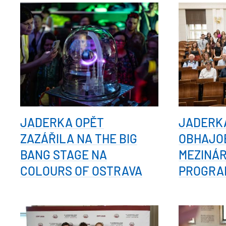
JADERKA OPĚT
JADERK
ZAZÁŘILA NA THE BIG
OBHAJOB
BANG STAGE NA
MEZINÁ
COLOURS OF OSTRAVA
PROGRA