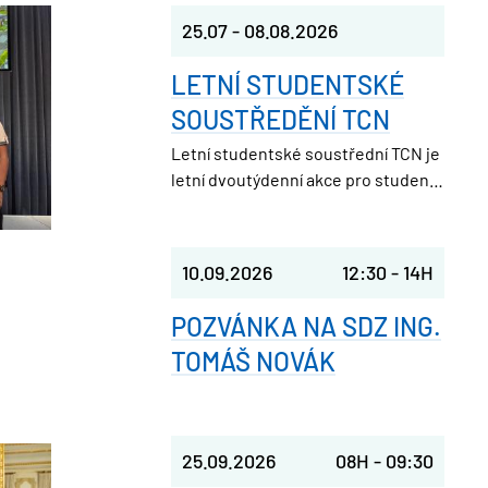
25.07
-
08.08.2026
LETNÍ STUDENTSKÉ
SOUSTŘEDĚNÍ TCN
Letní studentské soustřední TCN je
letní dvoutýdenní akce pro studenty
středních škol. Pořádá ji Studentská
unie při FJFI ČVUT v Praze, takže
parta nadšených vysokoškoláků,
10.09.2026
12:30
-
14H
která ještě nedávno seděla v
laviciích jako ty.
POZVÁNKA NA SDZ ING.
TOMÁŠ NOVÁK
25.09.2026
08H
-
09:30