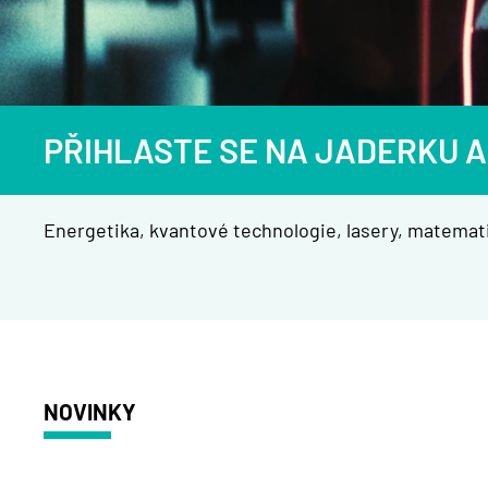
PŘIHLASTE SE NA JADERKU A
Energetika, kvantové technologie, lasery, matemati
NOVINKY