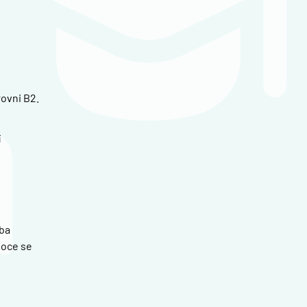
ovni B2.
í
oba
moce se