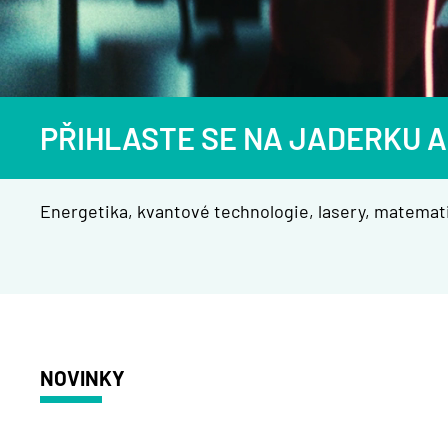
PŘIHLASTE SE NA JADERKU A
Energetika, kvantové technologie, lasery, matemati
NOVINKY