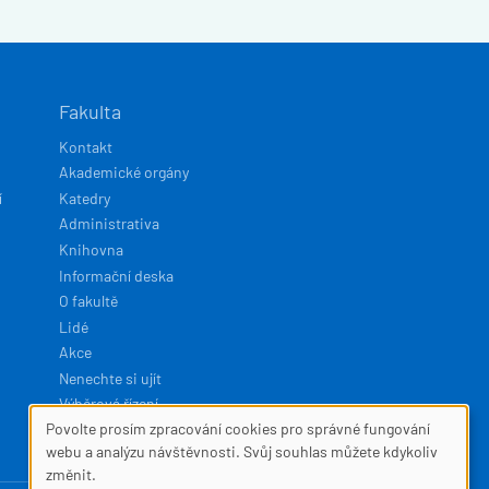
Fakulta
Kontakt
Akademické orgány
í
Katedry
Administrativa
Knihovna
Informační deska
O fakultě
Lidé
Akce
Nenechte si ujít
Výběrová řízení
Povolte prosím zpracování cookies pro správné fungování
SOUBORY
webu a analýzu návštěvnosti. Svůj souhlas můžete kdykoliv
Developed by
Squelle
změnit.
COOKIES