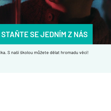
 STAŇTE SE JEDNÍM Z NÁS
ka. S naší školou můžete dělat hromadu věcí!