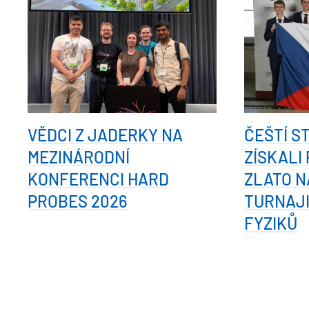
VĚDCI Z JADERKY NA
ČEŠTÍ S
MEZINÁRODNÍ
ZÍSKALI
KONFERENCI HARD
ZLATO N
PROBES 2026
TURNAJ
FYZIKŮ