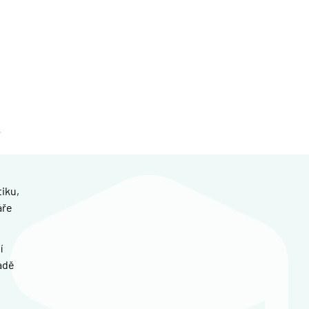
iku,
áře
í
adě