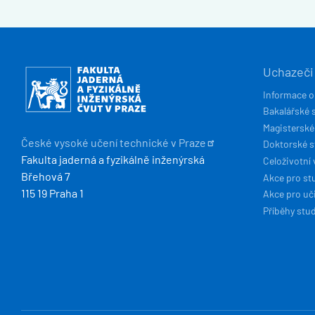
HLAVN
Obrázek
Uchazeči
NAVIG
Informace o
Bakalářské 
Magisterské
České vysoké učení technické v
Praze
Doktorské 
Fakulta jaderná a fyzikálně inženýrská
Celoživotní 
Břehová 7
Akce pro st
115 19 Praha 1
Akce pro uči
Příběhy stu