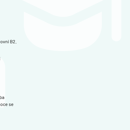
ovni B2.
í
oba
moce se