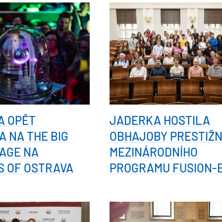
A OPĚT
JADERKA HOSTILA
A NA THE BIG
OBHAJOBY PRESTIŽN
AGE NA
MEZINÁRODNÍHO
S OF OSTRAVA
PROGRAMU FUSION-