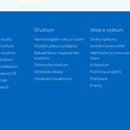
Í
Studium
Věda a výzkum
ACE
 studiu
Harmonogram roku a rozvrh
Směry výzkumu
studium
Studijní plány a předpisy
Unikátní pracoviště
 studium
Bakalářské a magisterské
Habilitační a jmenovac
studium
řízení
studium
Doktorské studium
Kolokvium
vzdělávání
Užitečné odkazy
Publicita projektů
udenty SŠ
Oznámení studentům
Publikace
tele
Granty
dentů