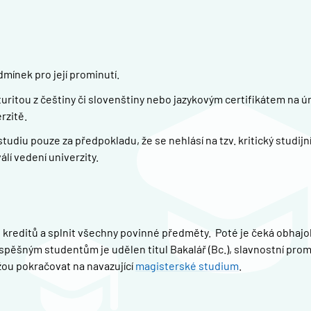
mínek pro její prominutí.
itou z češtiny či slovenštiny nebo jazykovým certifikátem na úr
rzitě.
diu pouze za předpokladu, že se nehlásí na tzv. kritický studijn
álí vedení univerzity.
 kreditů a splnit všechny povinné předměty. Poté je čeká obhaj
Úspěšným studentům je udělen titul Bakalář (Bc.), slavnostní pro
žou pokračovat na navazující
magisterské studium
.