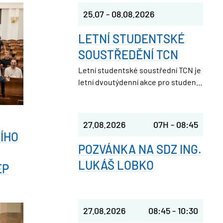
25.07
-
08.08.2026
LETNÍ STUDENTSKÉ
SOUSTŘEDĚNÍ TCN
Letní studentské soustřední TCN je
letní dvoutýdenní akce pro studenty
středních škol. Pořádá ji Studentská
unie při FJFI ČVUT v Praze, takže
parta nadšených vysokoškoláků,
27.08.2026
07H
-
08:45
která ještě nedávno seděla v
ÍHO
laviciích jako ty.
POZVÁNKA NA SDZ ING.
LUKÁŠ LOBKO
EP
27.08.2026
08:45
-
10:30