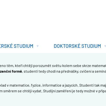
ERSKÉ STUDIUM
DOKTORSKÉ STUDIUM
čeno těm, kteří chtějí porozumět světu kolem sebe skrze matemat
zenční formě
, studenti tedy chodí na přednášky, cvičení a semin
ad v matematice, fyzice, informatice a jazycích. Studenti tak maj
m směrem se chtějí vydat. Studijní zaměření je tedy možné v příp