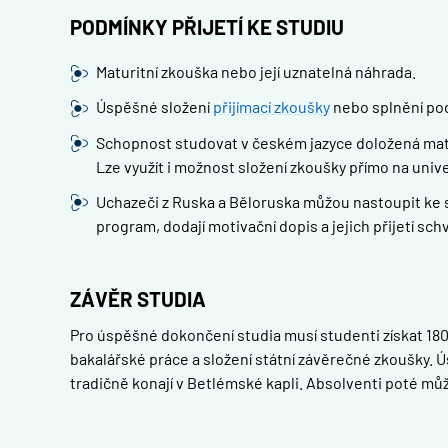
PODMÍNKY PŘIJETÍ KE STUDIU
Maturitní zkouška nebo její uznatelná náhrada.
Úspěšné složení
přijímací zkoušky
nebo splnění pod
Schopnost studovat v českém jazyce doložená matur
Lze využít i možnost složení zkoušky přímo na unive
Uchazeči z Ruska a Běloruska můžou nastoupit ke stu
program, dodají motivační dopis a jejich přijetí schv
ZÁVĚR STUDIA
Pro úspěšné dokončení studia musí studenti získat 180
bakalářské práce a složení státní závěrečné zkoušky. 
tradičně konají v Betlémské kapli. Absolventi poté mů