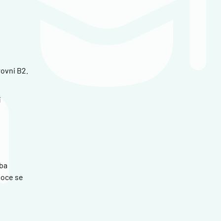
ovni B2.
í
oba
moce se