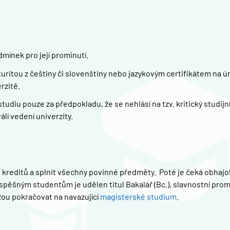
mínek pro její prominutí.
itou z češtiny či slovenštiny nebo jazykovým certifikátem na úr
rzitě.
diu pouze za předpokladu, že se nehlásí na tzv. kritický studijn
álí vedení univerzity.
 kreditů a splnit všechny povinné předměty. Poté je čeká obhaj
Úspěšným studentům je udělen titul Bakalář (Bc.), slavnostní pro
žou pokračovat na navazující
magisterské studium
.