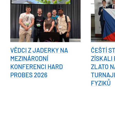
VĚDCI Z JADERKY NA
ČEŠTÍ S
MEZINÁRODNÍ
ZÍSKALI
KONFERENCI HARD
ZLATO N
PROBES 2026
TURNAJ
FYZIKŮ