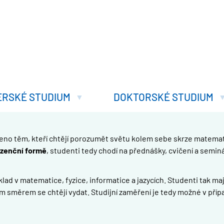
ERSKÉ STUDIUM
DOKTORSKÉ STUDIUM
čeno těm, kteří chtějí porozumět světu kolem sebe skrze matemat
zenční formě
, studenti tedy chodí na přednášky, cvičení a semin
ad v matematice, fyzice, informatice a jazycích. Studenti tak maj
m směrem se chtějí vydat. Studijní zaměření je tedy možné v příp