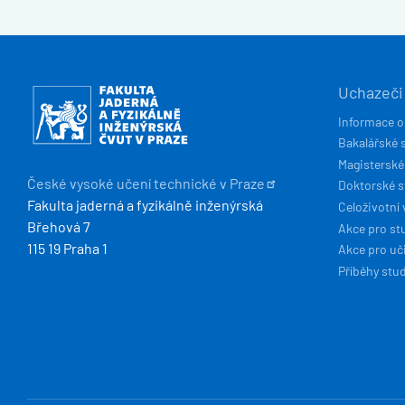
HLAVN
Obrázek
Uchazeči
NAVIG
Informace o
Bakalářské 
Magisterské
České vysoké učení technické v
Praze
Doktorské 
Fakulta jaderná a fyzikálně inženýrská
Celoživotní 
Břehová 7
Akce pro st
115 19 Praha 1
Akce pro uči
Příběhy stu