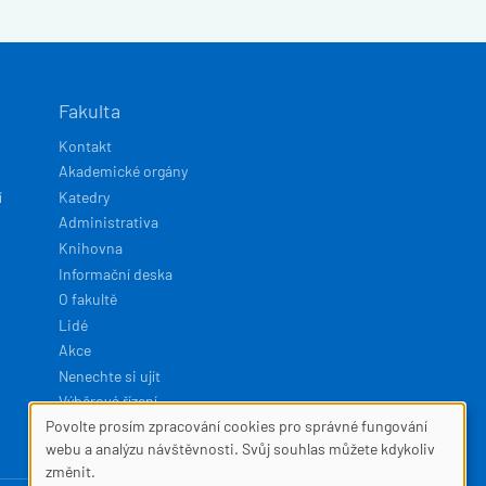
Fakulta
Kontakt
Akademické orgány
í
Katedry
Administrativa
Knihovna
Informační deska
O fakultě
Lidé
Akce
Nenechte si ujít
Výběrová řízení
Povolte prosím zpracování cookies pro správné fungování
SOUBORY
webu a analýzu návštěvnosti. Svůj souhlas můžete kdykoliv
Developed by
Squelle
změnit.
COOKIES