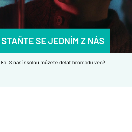
 STAŇTE SE JEDNÍM Z NÁS
ka. S naší školou můžete dělat hromadu věcí!