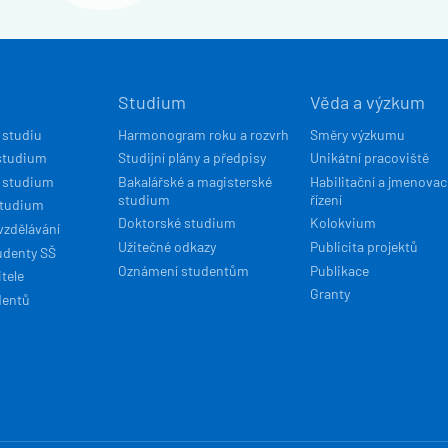
Í
Studium
Věda a výzkum
ACE
 studiu
Harmonogram roku a rozvrh
Směry výzkumu
studium
Studijní plány a předpisy
Unikátní pracoviště
 studium
Bakalářské a magisterské
Habilitační a jmenovac
studium
řízení
studium
Doktorské studium
Kolokvium
vzdělávání
Užitečné odkazy
Publicita projektů
udenty SŠ
Oznámení studentům
Publikace
tele
Granty
dentů