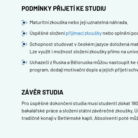
PODMÍNKY PŘIJETÍ KE STUDIU
Maturitní zkouška nebo její uznatelná náhrada.
Úspěšné složení
přijímací zkoušky
nebo splnění pod
Schopnost studovat v českém jazyce doložená matur
Lze využít i možnost složení zkoušky přímo na unive
Uchazeči z Ruska a Běloruska můžou nastoupit ke stu
program, dodají motivační dopis a jejich přijetí schv
ZÁVĚR STUDIA
Pro úspěšné dokončení studia musí studenti získat 180
bakalářské práce a složení státní závěrečné zkoušky. 
tradičně konají v Betlémské kapli. Absolventi poté mů