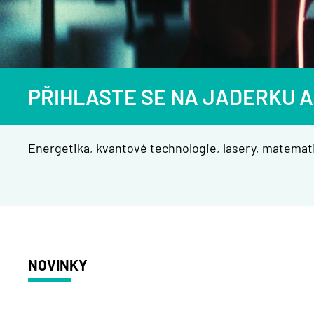
PŘIHLASTE SE NA JADERKU A
Energetika, kvantové technologie, lasery, matemati
NOVINKY