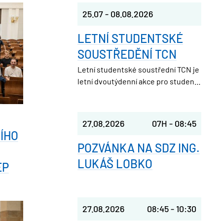
25.07
-
08.08.2026
LETNÍ STUDENTSKÉ
SOUSTŘEDĚNÍ TCN
Letní studentské soustřední TCN je
letní dvoutýdenní akce pro studenty
středních škol. Pořádá ji Studentská
unie při FJFI ČVUT v Praze, takže
parta nadšených vysokoškoláků,
27.08.2026
07H
-
08:45
která ještě nedávno seděla v
ÍHO
laviciích jako ty.
POZVÁNKA NA SDZ ING.
LUKÁŠ LOBKO
EP
27.08.2026
08:45
-
10:30