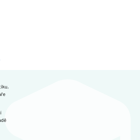
iku,
áře
í
adě