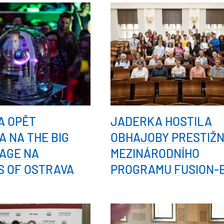
A OPĚT
JADERKA HOSTILA
A NA THE BIG
OBHAJOBY PRESTIŽN
AGE NA
MEZINÁRODNÍHO
S OF OSTRAVA
PROGRAMU FUSION-