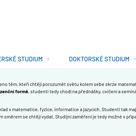
ERSKÉ STUDIUM
DOKTORSKÉ STUDIUM
čeno těm, kteří chtějí porozumět světu kolem sebe skrze matemat
zenční formě
, studenti tedy chodí na přednášky, cvičení a semin
ad v matematice, fyzice, informatice a jazycích. Studenti tak maj
m směrem se chtějí vydat. Studijní zaměření je tedy možné v příp