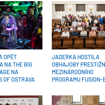
A OPĚT
JADERKA HOSTILA
A NA THE BIG
OBHAJOBY PRESTIŽN
AGE NA
MEZINÁRODNÍHO
S OF OSTRAVA
PROGRAMU FUSION-