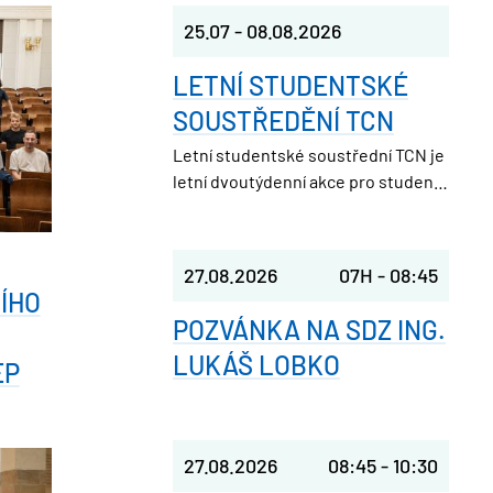
25.07
-
08.08.2026
LETNÍ STUDENTSKÉ
SOUSTŘEDĚNÍ TCN
Letní studentské soustřední TCN je
letní dvoutýdenní akce pro studenty
středních škol. Pořádá ji Studentská
unie při FJFI ČVUT v Praze, takže
parta nadšených vysokoškoláků,
27.08.2026
07H
-
08:45
která ještě nedávno seděla v
ÍHO
laviciích jako ty.
POZVÁNKA NA SDZ ING.
LUKÁŠ LOBKO
EP
27.08.2026
08:45
-
10:30