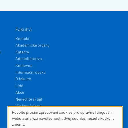
Fakulta
Kontakt
Akademické orgány
í
Katedry
Administrativa
Knihovna
Informační deska
O fakultě
Lidé
Akce
Nenechte si ujít
Výběrová řízení
Povolte prosím zpracování cookies pro správné fungování
SOUBORY
webu a analýzu návštěvnosti. Svůj souhlas můžete kdykoliv
Developed by
Squelle
změnit.
COOKIES