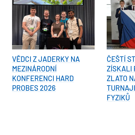
VĚDCI Z JADERKY NA
ČEŠTÍ S
MEZINÁRODNÍ
ZÍSKALI
KONFERENCI HARD
ZLATO N
PROBES 2026
TURNAJ
FYZIKŮ