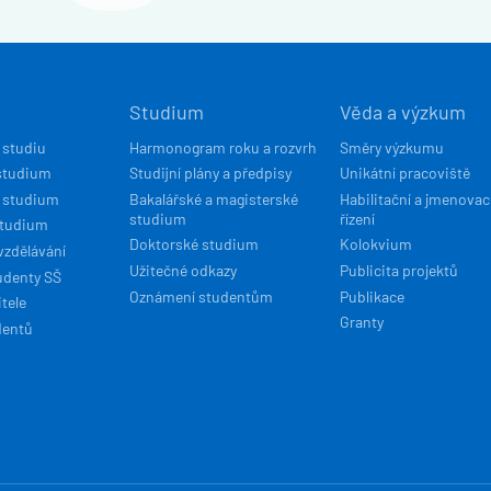
Í
Studium
Věda a výzkum
ACE
 studiu
Harmonogram roku a rozvrh
Směry výzkumu
studium
Studijní plány a předpisy
Unikátní pracoviště
 studium
Bakalářské a magisterské
Habilitační a jmenovac
studium
řízení
studium
Doktorské studium
Kolokvium
vzdělávání
Užitečné odkazy
Publicita projektů
udenty SŠ
Oznámení studentům
Publikace
tele
Granty
dentů