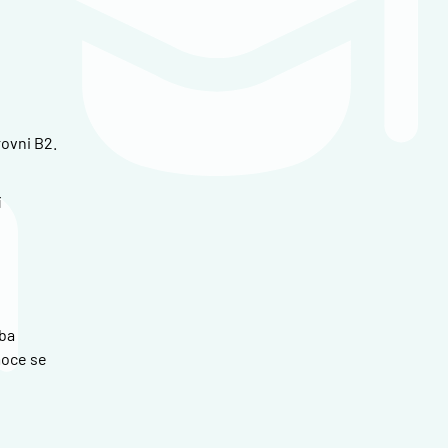
ovni B2.
í
oba
moce se