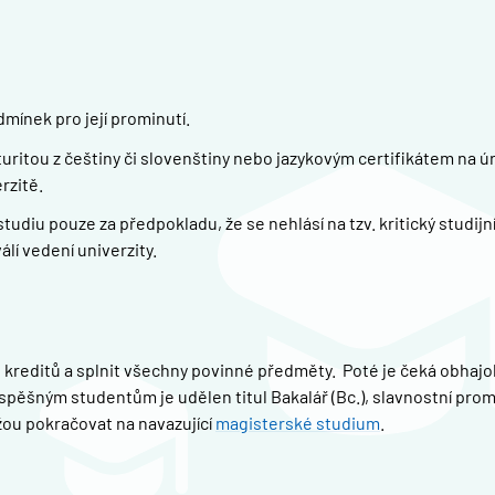
mínek pro její prominutí.
itou z češtiny či slovenštiny nebo jazykovým certifikátem na úr
rzitě.
diu pouze za předpokladu, že se nehlásí na tzv. kritický studijn
álí vedení univerzity.
 kreditů a splnit všechny povinné předměty. Poté je čeká obhaj
Úspěšným studentům je udělen titul Bakalář (Bc.), slavnostní pro
žou pokračovat na navazující
magisterské studium
.