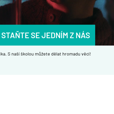
 STAŇTE SE JEDNÍM Z NÁS
ka. S naší školou můžete dělat hromadu věcí!