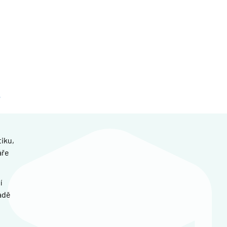
iku,
áře
í
adě