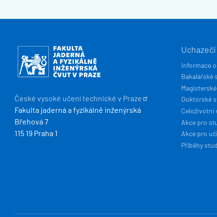
HLAVN
Obrázek
Uchazeči
NAVIG
Informace o
Bakalářské 
Magisterské
České vysoké učení technické v
Praze
Doktorské 
Fakulta jaderná a fyzikálně inženýrská
Celoživotní 
Břehová 7
Akce pro st
115 19 Praha 1
Akce pro uči
Příběhy stu