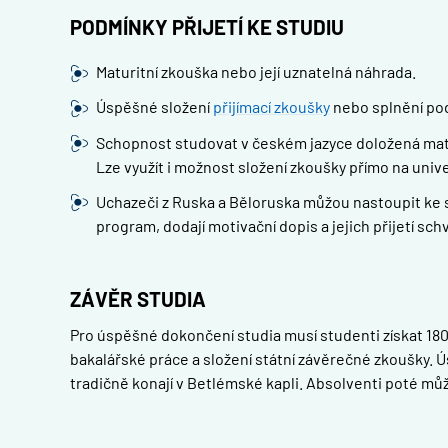
PODMÍNKY PŘIJETÍ KE STUDIU
Maturitní zkouška nebo její uznatelná náhrada.
Úspěšné složení
přijímací zkoušky
nebo splnění pod
Schopnost studovat v českém jazyce doložená matur
Lze využít i možnost složení zkoušky přímo na unive
Uchazeči z Ruska a Běloruska můžou nastoupit ke stu
program, dodají motivační dopis a jejich přijetí schv
ZÁVĚR STUDIA
Pro úspěšné dokončení studia musí studenti získat 180
bakalářské práce a složení státní závěrečné zkoušky. 
tradičně konají v Betlémské kapli. Absolventi poté mů