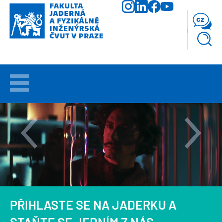
Přejít
k
cz
hlavnímu
obsahu
VÍTEJTE
UCHAZEČI
STUDIUM
VĚDA
A
VÝZKUM
PŘIHLASTE SE NA JADERKU A
FAKULTA