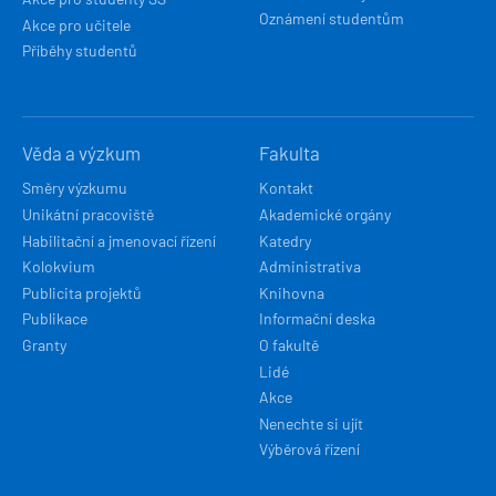
Oznámení studentům
Akce pro učitele
Příběhy studentů
Věda a výzkum
Fakulta
Směry výzkumu
Kontakt
Unikátní pracoviště
Akademické orgány
Habilitační a jmenovací řízení
Katedry
Kolokvium
Administrativa
Publicita projektů
Knihovna
Publikace
Informační deska
Granty
O fakultě
Lidé
Akce
Nenechte si ujít
Výběrová řízení