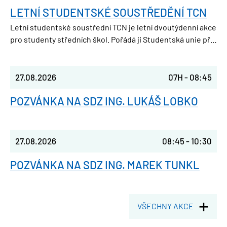
LETNÍ STUDENTSKÉ SOUSTŘEDĚNÍ TCN
Letní studentské soustřední TCN je letní dvoutýdenní akce
pro studenty středních škol. Pořádá ji Studentská unie při
FJFI ČVUT v Praze, takže parta nadšených vysokoškoláků,
která ještě nedávno seděla v laviciích jako ty.
27.08.2026
07H
-
08:45
POZVÁNKA NA SDZ ING. LUKÁŠ LOBKO
27.08.2026
08:45
-
10:30
POZVÁNKA NA SDZ ING. MAREK TUNKL
VŠECHNY AKCE