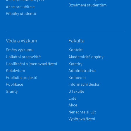
Oznámení studentům
Akce pro učitele
Příběhy studentů
Věda a výzkum
Fakulta
Směry výzkumu
Kontakt
Unikátní pracoviště
Akademické orgány
Habilitační a jmenovací řízení
Katedry
Kolokvium
Administrativa
Publicita projektů
Knihovna
Publikace
Informační deska
Granty
O fakultě
Lidé
Akce
Nenechte si ujít
Výběrová řízení