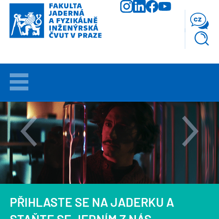
Přejít
k
cz
hlavnímu
obsahu
VÍTEJTE
UCHAZEČI
STUDIUM
VĚDA
A
VÝZKUM
PŘIHLASTE SE NA JADERKU A
FAKULTA