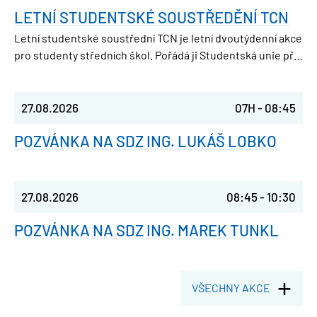
LETNÍ STUDENTSKÉ SOUSTŘEDĚNÍ TCN
Letní studentské soustřední TCN je letní dvoutýdenní akce
pro studenty středních škol. Pořádá ji Studentská unie při
FJFI ČVUT v Praze, takže parta nadšených vysokoškoláků,
která ještě nedávno seděla v laviciích jako ty.
27.08.2026
07H
-
08:45
POZVÁNKA NA SDZ ING. LUKÁŠ LOBKO
27.08.2026
08:45
-
10:30
POZVÁNKA NA SDZ ING. MAREK TUNKL
VŠECHNY AKCE