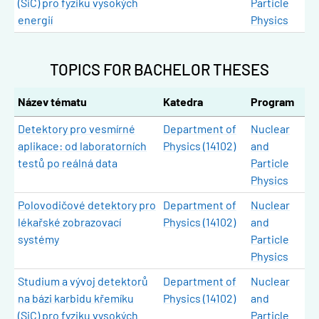
(SiC) pro fyziku vysokých
Particle
energií
Physics
TOPICS FOR BACHELOR THESES
Název tématu
Katedra
Program
Detektory pro vesmírné
Department of
Nuclear
aplikace: od laboratorních
Physics (14102)
and
testů po reálná data
Particle
Physics
Polovodičové detektory pro
Department of
Nuclear
lékařské zobrazovací
Physics (14102)
and
systémy
Particle
Physics
Studium a vývoj detektorů
Department of
Nuclear
na bázi karbidu křemíku
Physics (14102)
and
(SiC) pro fyziku vysokých
Particle