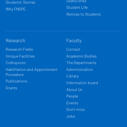
Useful links
Students’ Stories
Student Life
Why FNSPE
Notices to Students
Research
Faculty
Research Fields
Contact
Unique Facilities
Academic Bodies
Colloquium
The Departments
Habilitation and Appointment
Administration
Procedure
Library
Publications
Information board
Grants
About Us
People
Events
Don't miss
Jobs