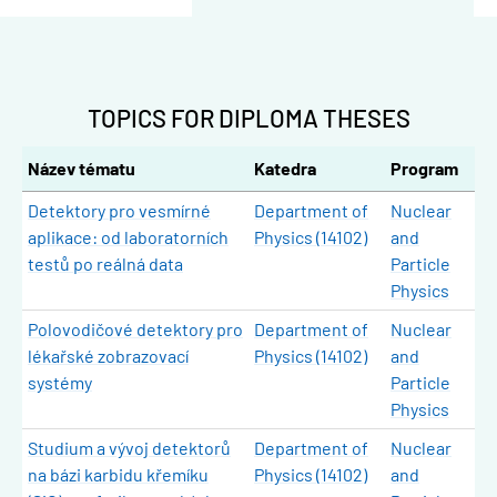
TOPICS FOR DIPLOMA THESES
Název tématu
Katedra
Program
Detektory pro vesmírné
Department of
Nuclear
aplikace: od laboratorních
Physics (14102)
and
testů po reálná data
Particle
Physics
Polovodičové detektory pro
Department of
Nuclear
lékařské zobrazovací
Physics (14102)
and
systémy
Particle
Physics
Studium a vývoj detektorů
Department of
Nuclear
na bázi karbidu křemíku
Physics (14102)
and