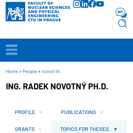
Skip
to
en
main
content
WELCOME
APPLICANTS
BREADCRUMB
Home
People
novotr14
ING. RADEK NOVOTNÝ PH.D.
STUDY
RESEARCH
PROFILE
PUBLICATIONS
FACULTY
GRANTS
TOPICS FOR THESES