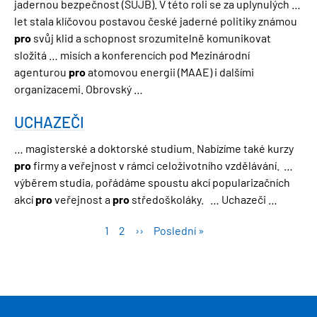
jadernou bezpečnost (SÚJB). V této roli se za uplynulých …
let stala klíčovou postavou české jaderné politiky známou
pro
svůj klid a schopnost srozumitelně komunikovat
složitá … misích a konferencích pod Mezinárodní
agenturou
pro
atomovou energii (MAAE) i dalšími
organizacemi. Obrovský …
UCHAZEČI
… magisterské a doktorské studium. Nabízíme také kurzy
pro
firmy a veřejnost v rámci celoživotního vzdělávání. …
výběrem studia, pořádáme spoustu akcí popularizačních
akcí
pro
veřejnost a
pro
středoškoláky. … Uchazeči …
Pagination
Stránka
1
Stránka
2
Next
››
Last
Poslední »
page
page