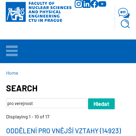
Skip
to
en
main
content
WELCOME
APPLICANTS
BREADCRUMB
Home
SEARCH
STUDY
RESEARCH
Displaying 1 - 10 of 17
FACULTY
ODDĚLENÍ PRO VNĚJŠÍ VZTAHY (14923)