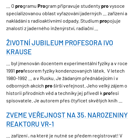
… O
pro
gramu
Pro
gram připravuje studenty
pro
vysoce
specializovanou oblast vyřazování jaderných … zařízení a
nakládání s radioaktivními odpady. Studium
pro
pojuje
znalosti z jaderného inženýrství, radiační …
ŽIVOTNÍ JUBILEUM PROFESORA IVO
KRAUSE
… byl jmenován docentem experimentální fyziky a v roce
1991
pro
fesorem fyziky kondenzovaných látek. V letech
1980-1992 … a v Rusku. Je žádaným přednášejícím i v
odborných akcích
pro
širší veřejnost. Jeho velký zájem o
historii přírodních věd a techniky jej přivedl k
pro
fesi
spisovatele. Je autorem přes čtyřicet skvělých knih …
ZVEME VEŘEJNOST NA 35. NAROZENINY
REAKTORU VR-1
… zařízení , na které je nutné se předem registrovat! V