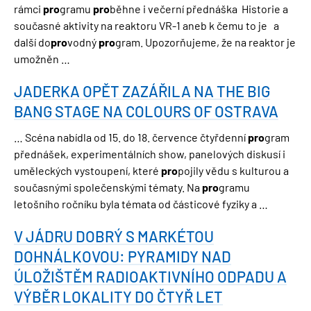
rámci
pro
gramu
pro
běhne i večerní přednáška Historie a
současné aktivity na reaktoru VR-1 aneb k čemu to je a
další do
pro
vodný
pro
gram. Upozorňujeme, že na reaktor je
umožněn …
JADERKA OPĚT ZAZÁŘILA NA THE BIG
BANG STAGE NA COLOURS OF OSTRAVA
… Scéna nabídla od 15. do 18. července čtyřdenní
pro
gram
přednášek, experimentálních show, panelových diskusí i
uměleckých vystoupení, které
pro
pojily vědu s kulturou a
současnými společenskými tématy. Na
pro
gramu
letošního ročníku byla témata od částicové fyziky a …
V JÁDRU DOBRÝ S MARKÉTOU
DOHNÁLKOVOU: PYRAMIDY NAD
ÚLOŽIŠTĚM RADIOAKTIVNÍHO ODPADU A
VÝBĚR LOKALITY DO ČTYŘ LET