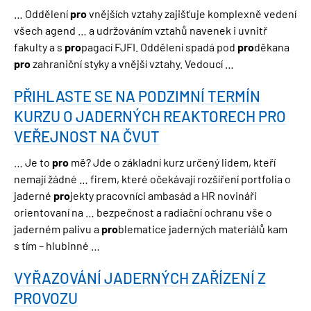
… Oddělení
pro
vnějších vztahy zajišťuje komplexně vedení
všech agend … a udržováním vztahů navenek i uvnitř
fakulty a s
pro
pagací FJFI. Oddělení spadá pod
pro
děkana
pro
zahraniční styky a vnější vztahy. Vedoucí …
PŘIHLASTE SE NA PODZIMNÍ TERMÍN
KURZU O JADERNÝCH REAKTORECH PRO
VEŘEJNOST NA ČVUT
… Je to
pro
mě? Jde o základní kurz určený lidem, kteří
nemají žádné … firem, které očekávají rozšíření portfolia o
jaderné
pro
jekty pracovníci ambasád a HR novináři
orientovaní na … bezpečnost a radiační ochranu vše o
jaderném palivu a
pro
blematice jaderných materiálů kam
s tím – hlubinné …
VYŘAZOVÁNÍ JADERNÝCH ZAŘÍZENÍ Z
PROVOZU