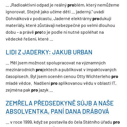
… „Radioaktivní odpad je reálný
pro
blém, který nemůžeme
ignorovat. Stejně jako učíme děti … jaderný,“ uvádí
Dohnálková v podcastu. Jaderné elektrárny
pro
dukují
materiály, které zůstávají nebezpečné po velmi dlouhou
dobu – a právě
pro
to je podle ní nutné spoléhat na
vědecké řešení, které …
LIDI Z JADERKY: JAKUB URBAN
… Měl jsem možnost spolupracovat na významných
mezinárodních
pro
jektech a publikovat v impaktovaných
časopisech. Byl jsem oceněn cenou Otty Wichterleho
pro
mladé vědce. Nadšení
pro
aplikovanou vědu v oblasti IT,
zejména pak
pro
jazyk …
ZEMŘELA PŘEDSEDKYNĚ SÚJB A NAŠE
ABSOLVENTKA, PANÍ DANA DRÁBOVÁ
… v roce 1999, když se postavila do čela Státního úřadu
pro