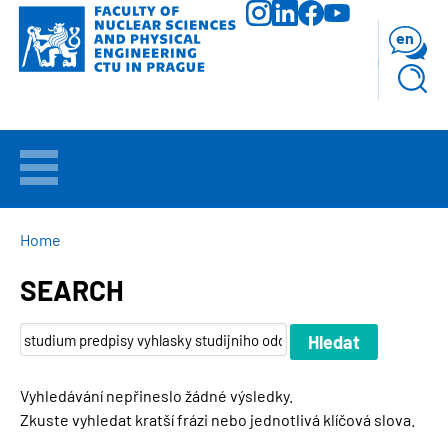
Skip
to
en
main
content
WELCOME
APPLICANTS
BREADCRUMB
Home
SEARCH
STUDY
RESEARCH
Vyhledávání nepřineslo žádné výsledky.
FACULTY
Zkuste vyhledat kratší frázi nebo jednotlivá klíčová slova.