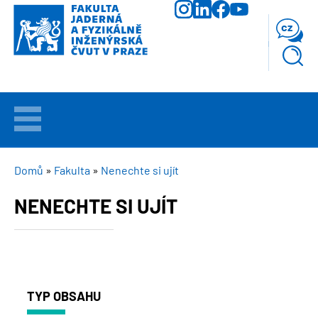
Přejít
k
cz
hlavnímu
obsahu
VÍTEJTE
UCHAZEČI
DROBEČKOVÁ
Domů
Fakulta
Nenechte si ujít
NAVIGACE
NENECHTE SI UJÍT
STUDIUM
VĚDA
A
VÝZKUM
TYP OBSAHU
FAKULTA