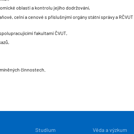
nomické oblasti a kontrolu jejího dodržování,
daňové, celní a cenové s příslušnými orgány státní správy a RČVUT
spolupracujícími fakultami ČVUT,
kazů,
zmíněných činnostech.
Í
Studium
Věda a výzkum