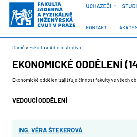
VÍTEJTE
Přejít
UCHAZEČI
STUD
k
hlavnímu
obsahu
KONTAKT
AKADEM
DROBEČKOVÁ
Domů
Fakulta
Administrativa
NAVIGACE
EKONOMICKÉ ODDĚLENÍ (14
Ekonomické oddělení zajišťuje činnost fakulty ve všech obl
VEDOUCÍ ODDĚLENÍ
ING. VĚRA ŠTEKEROVÁ