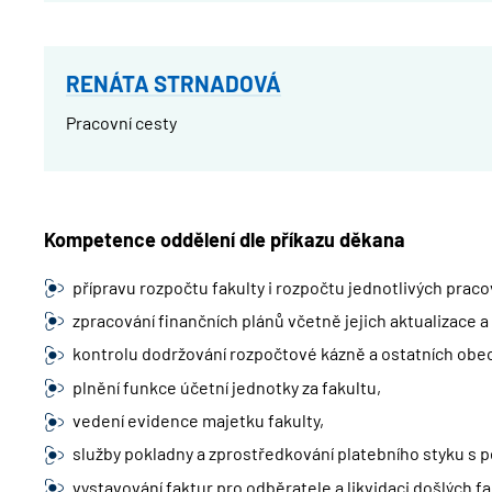
RENÁTA STRNADOVÁ
Pracovní cesty
Kompetence oddělení dle příkazu děkana
přípravu rozpočtu fakulty i rozpočtu jednotlivých pracov
zpracování finančních plánů včetně jejich aktualizace a
kontrolu dodržování rozpočtové kázně a ostatních ob
plnění funkce účetní jednotky za fakultu,
vedení evidence majetku fakulty,
služby pokladny a zprostředkování platebního styku s p
vystavování faktur pro odběratele a likvidaci došlých fa