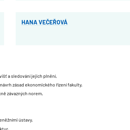
HANA VEČEŘOVÁ
išť a sledování jejich plnění,
 návrh zásad ekonomického řízení fakulty,
ecně závazných norem,
eněžními ústavy,
ktur,