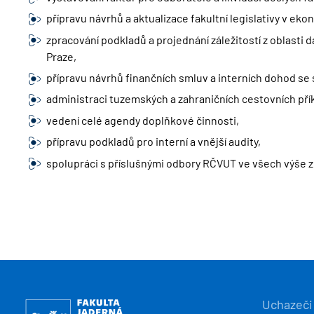
přípravu návrhů a aktualizace fakultní legislativy v eko
zpracování podkladů a projednání záležitostí z oblasti 
Praze,
přípravu návrhů finančních smluv a interních dohod se 
administraci tuzemských a zahraničních cestovních pří
vedení celé agendy doplňkové činnosti,
přípravu podkladů pro interní a vnější audity,
spolupráci s příslušnými odbory RČVUT ve všech výše 
HLAVN
Obrázek
Uchazeči