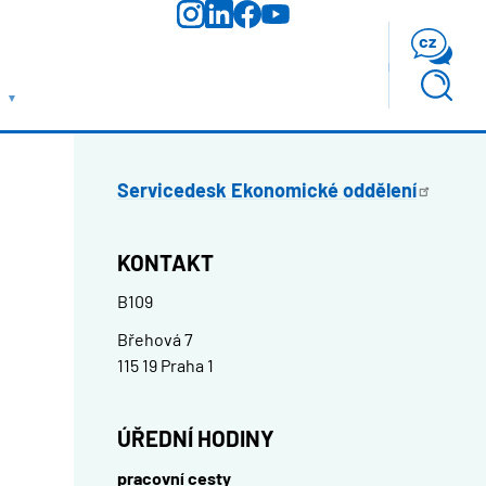
cz
Servicedesk Ekonomické
oddělení
KONTAKT
B109
Břehová 7
115 19 Praha 1
ÚŘEDNÍ HODINY
pracovní cesty