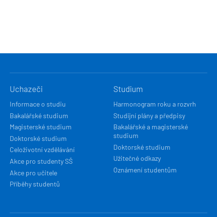
HLAVNÍ
Uchazeči
Studium
NAVIGACE
Informace o studiu
Harmonogram roku a rozvrh
Bakalářské studium
Studijní plány a předpisy
Magisterské studium
Bakalářské a magisterské
studium
Doktorské studium
Doktorské studium
Celoživotní vzdělávání
Užitečné odkazy
Akce pro studenty SŠ
Oznámení studentům
Akce pro učitele
Příběhy studentů