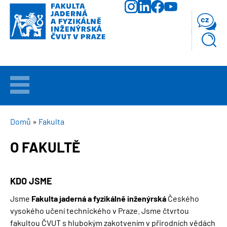
Přejít
k
cz
hlavnímu
obsahu
VÍTEJTE
UCHAZEČI
DROBEČKOVÁ
Domů
Fakulta
NAVIGACE
O FAKULTĚ
STUDIUM
VĚDA
KDO JSME
A
VÝZKUM
Jsme
Fakulta jaderná a fyzikálně inženýrská
Českého
vysokého učení technického v Praze. Jsme čtvrtou
FAKULTA
fakultou ČVUT s hlubokým zakotvením v přirodních vědách