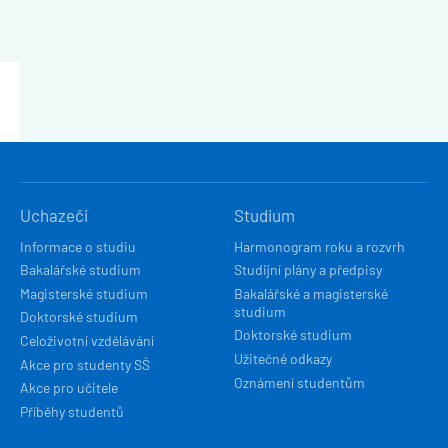
HLAVNÍ
Uchazeči
Studium
NAVIGACE
Informace o studiu
Harmonogram roku a rozvrh
Bakalářské studium
Studijní plány a předpisy
Magisterské studium
Bakalářské a magisterské
studium
Doktorské studium
Doktorské studium
Celoživotní vzdělávání
Užitečné odkazy
Akce pro studenty SŠ
Oznámení studentům
Akce pro učitele
Příběhy studentů