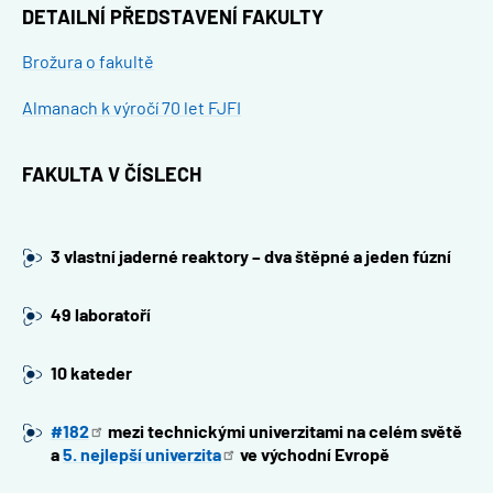
DETAILNÍ PŘEDSTAVENÍ FAKULTY
Document
Brožura o fakultě
Almanach k výročí 70 let FJFI
FAKULTA V ČÍSLECH
3 vlastní jaderné reaktory – dva štěpné a jeden fúzní
49 laboratoří
10 kateder
#182
mezi technickými univerzitami na celém světě
a
5. nejlepší
univerzita
ve východní Evropě