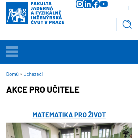
Přejít
k
hlavnímu
obsahu
VÍTEJTE
UCHAZEČI
DROBEČKOVÁ
Domů
Uchazeči
NAVIGACE
AKCE PRO UČITELE
STUDIUM
VĚDA
A
MATEMATIKA PRO ŽIVOT
VÝZKUM
Obrázek
FAKULTA