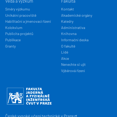
Věda a výzkum
Fakulta
Směry výzkumu
Kontakt
Unikátní pracoviště
Akademické orgány
Habilitační a jmenovací řízení
Katedry
Kolokvium
Administrativa
Publicita projektů
Knihovna
Publikace
Informační deska
Granty
O fakultě
Lidé
Akce
Nenechte si ujít
Výběrová řízení
Obrázek
České vysoké učení technické v
Praze