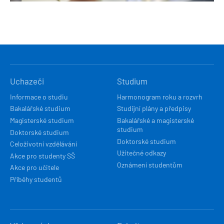
HLAVNÍ
Uchazeči
Studium
NAVIGACE
Informace o studiu
Harmonogram roku a rozvrh
Bakalářské studium
Studijní plány a předpisy
Magisterské studium
Bakalářské a magisterské
studium
Doktorské studium
Doktorské studium
Celoživotní vzdělávání
Užitečné odkazy
Akce pro studenty SŠ
Oznámení studentům
Akce pro učitele
Příběhy studentů