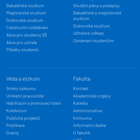
Bakalářské studium
Studijní plány a předpisy
Magisterské studium
Bakalářské a magisterské
studium
Doktorské studium
Doktorské studium
Celoživotní vzdělávání
Užitečné odkazy
Akce pro studenty SŠ
Oznámení studentům
Akce pro učitele
Příběhy studentů
Věda a výzkum
Fakulta
Směry výzkumu
Kontakt
Unikátní pracoviště
Akademické orgány
Habilitační a jmenovací řízení
Katedry
Kolokvium
Administrativa
Publicita projektů
Knihovna
Publikace
Informační deska
Granty
O fakultě
Lidé