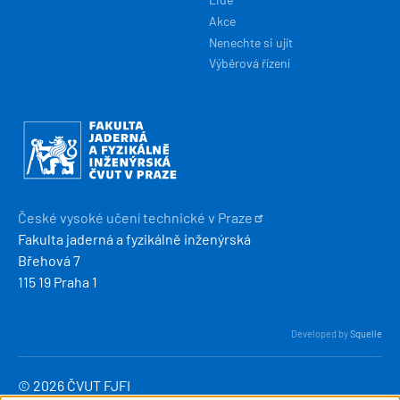
Akce
Nenechte si ujít
Výběrová řízení
Obrázek
České vysoké učení technické v
Praze
Fakulta jaderná a fyzikálně inženýrská
Břehová 7
115 19 Praha 1
Developed by
Squelle
© 2026 ČVUT FJFI