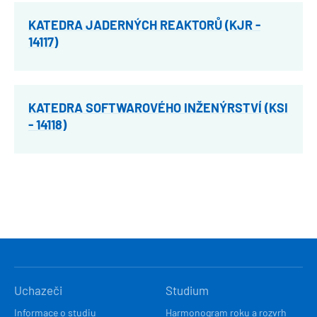
KATEDRA JADERNÝCH REAKTORŮ (KJR -
14117)
KATEDRA SOFTWAROVÉHO INŽENÝRSTVÍ (KSI
- 14118)
HLAVNÍ
Uchazeči
Studium
NAVIGACE
Informace o studiu
Harmonogram roku a rozvrh