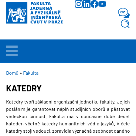
Přejít
k
cz
hlavnímu
obsahu
VÍTEJTE
UCHAZEČI
DROBEČKOVÁ
Domů
Fakulta
NAVIGACE
KATEDRY
STUDIUM
Katedry tvoří základní organizační jednotku fakulty. Jejich
VĚDA
posláním je garantovat náplň studijních oborů a pěstovat
A
VÝZKUM
vědeckou činnost. Fakulta má v současné době deset
kateder, včetně katedry humanitních věd a jazyků. V čele
katedry stojí vedoucí, zpravidla význačná osobnost daného
FAKULTA