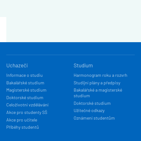
HLAVNÍ
Uchazeči
Studium
NAVIGACE
Informace o studiu
Harmonogram roku a rozvrh
Bakalářské studium
Studijní plány a předpisy
Magisterské studium
Bakalářské a magisterské
studium
Doktorské studium
Doktorské studium
Celoživotní vzdělávání
Užitečné odkazy
Akce pro studenty SŠ
Oznámení studentům
Akce pro učitele
Příběhy studentů