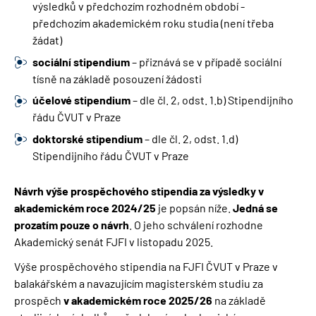
výsledků v předchozím rozhodném období -
předchozím akademickém roku studia (není třeba
žádat)
sociální stipendium
– přiznává se v případě sociální
tísně na základě posouzení žádosti
účelové stipendium
– dle čl. 2, odst. 1.b) Stipendijního
řádu ČVUT v Praze
doktorské stipendium
– dle čl. 2, odst. 1.d)
Stipendijního řádu ČVUT v Praze
Návrh výše prospěchového stipendia za výsledky v
akademickém roce 2024/25
je popsán níže.
Jedná se
prozatím pouze o návrh
. O jeho schválení rozhodne
Akademický senát FJFI v listopadu 2025.
Výše prospěchového stipendia na FJFI ČVUT v Praze v
balakářském a navazujícím magisterském studiu za
prospěch
v akademickém roce 2025/26
na základě