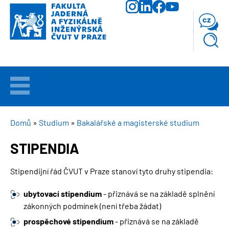
Přejít
k
cz
hlavnímu
obsahu
VÍTEJTE
UCHAZEČI
DROBEČKOVÁ
Domů
Studium
Bakalářské a magisterské studium
NAVIGACE
STIPENDIA
STUDIUM
Stipendijní řád ČVUT v Praze stanoví tyto druhy stipendia:
VĚDA
A
ubytovací stipendium
- přiznává se na základě splnění
VÝZKUM
zákonných podmínek (není třeba žádat)
prospěchové stipendium
- přiznává se na základě
FAKULTA