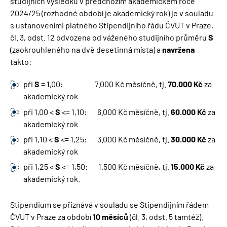
studijních výsledků v předchozím akademickém roce
2024/25 (rozhodné období je akademický rok) je v souladu
s ustanoveními platného Stipendijního řádu ČVUT v Praze,
čl. 3, odst. 12 odvozena od váženého studijního průměru
S
(zaokrouhleného na dvě desetinná místa) a
navržena
takto:
při
S
= 1,00: 7.000 Kč měsíčně, tj.
70.000
Kč
za
akademický rok
při 1,00 <
S
<= 1,10: 6.000 Kč měsíčně, tj.
60.000 Kč
za
akademický rok
při 1,10 <
S
<= 1,25: 3.000 Kč měsíčně, tj.
30.000
Kč
za
akademický rok
při 1,25 <
S
<= 1,50: 1.500 Kč měsíčně, tj.
15.000
Kč
za
akademický rok.
Stipendium se přiznává v souladu se Stipendijním řádem
ČVUT v Praze za období
10 měsíců
(čl. 3, odst. 5 tamtéž).