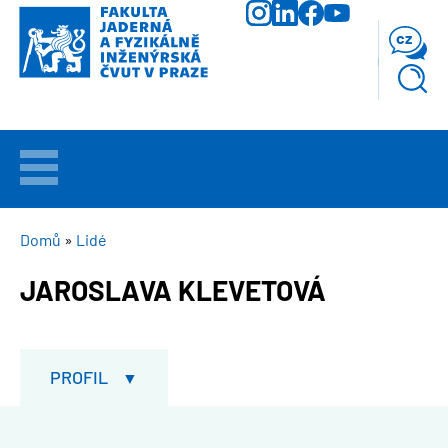
Přejít
k
cz
hlavnímu
obsahu
VÍTEJTE
UCHAZEČI
DROBEČKOVÁ
Domů
Lidé
NAVIGACE
JAROSLAVA KLEVETOVÁ
STUDIUM
VĚDA
A
PROFIL
VÝZKUM
FAKULTA