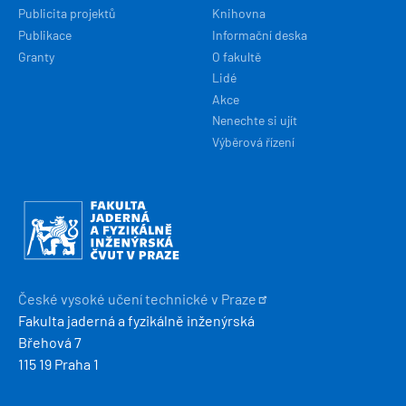
Publicita projektů
Knihovna
Publikace
Informační deska
Granty
O fakultě
Lidé
Akce
Nenechte si ujít
Výběrová řízení
Obrázek
České vysoké učení technické v
Praze
Fakulta jaderná a fyzikálně inženýrská
Břehová 7
115 19 Praha 1