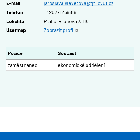
E-mail
jaroslava.klevetova@fjfi.cvut.cz
Telefon
+420771258818
Lokalita
Praha, Břehová 7, 110
Usermap
Zobrazit
profil
Pozice
Součást
zaměstnanec
ekonomické oddělení