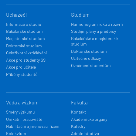
HLAVNÍ
Uchazeči
Studium
NAVIGACE
Informace o studiu
Harmonogram roku a rozvrh
Bakalářské studium
Studijní plány a předpisy
Magisterské studium
Bakalářské a magisterské
studium
Doktorské studium
Doktorské studium
Celoživotní vzdělávání
Užitečné odkazy
Akce pro studenty SŠ
Oznámení studentům
Akce pro učitele
Příběhy studentů
Věda a výzkum
Fakulta
Směry výzkumu
Kontakt
Unikátní pracoviště
Akademické orgány
Habilitační a jmenovací řízení
Katedry
Kolokvium
Administrativa