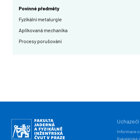
Povinné předměty
Fyzikální metalurgie
Aplikovaná mechanika
Procesy porušování
HLAVN
Obrázek
Uchazeči
NAVIG
Informace o
Bakalářské 