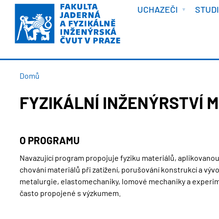
VÍTEJTE
Přejít
UCHAZEČI
STUD
k
hlavnímu
obsahu
DROBEČKOVÁ
Domů
NAVIGACE
FYZIKÁLNÍ INŽENÝRSTVÍ 
O PROGRAMU
Navazující program propojuje fyziku materiálů, aplikovano
chování materiálů při zatížení, porušování konstrukcí a vývoj
metalurgie, elastomechaniky, lomové mechaniky a experime
často propojené s výzkumem.