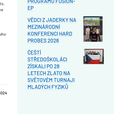
PROGRAMU FUSION-
to.
EP
ve
VĚDCI Z JADERKY NA
MEZINÁRODNÍ
KONFERENCI HARD
ního
PROBES 2026
ČEŠTÍ
STŘEDOŠKOLÁCI
ZÍSKALI PO 28
LETECH ZLATO NA
SVĚTOVÉM TURNAJI
MLADÝCH FYZIKŮ
2024