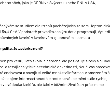
laboratořích, jako je CERN ve Švýcarsku nebo BNL v USA.
Zabývám se studiem elektronů pocházejících ze semi-leptonický
i 54,4 GeV. V podstatě provádím analýzu dat a programuji. Výsled
h půvabných kvarků v kvarkovém-gluonovém plazmatu.
yslíte, že Jaderka není?
eň pro vědu. Tato škola je náročná, ale poskytuje široký a hlubo
e, a rozvíjí analytické a technické dovednosti. Naučí vás pracova
vně analyzovat a osvojit si velké množství informací v omezeném č
tože objem informací neustále roste a svět se mění stále rychleji.
 ve vědecké kariéře, ale také v běžném životě a v práci mimo