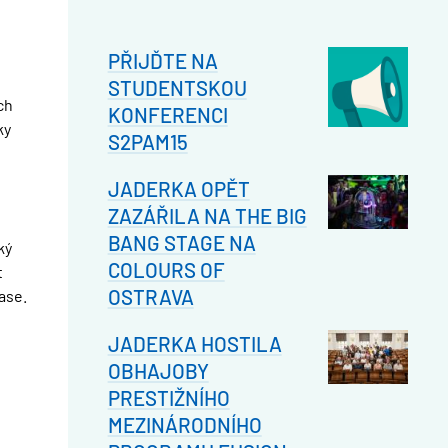
PŘIJĎTE NA
STUDENTSKOU
ch
KONFERENCI
ky
S2PAM15
JADERKA OPĚT
ZAZÁŘILA NA THE BIG
BANG STAGE NA
ký
COLOURS OF
t
OSTRAVA
ase.
JADERKA HOSTILA
OBHAJOBY
PRESTIŽNÍHO
MEZINÁRODNÍHO