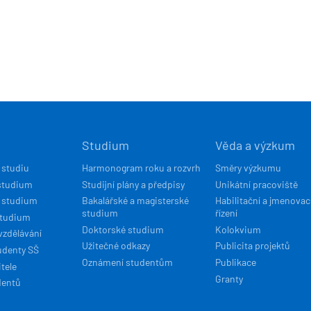
Í
Studium
Věda a výzkum
ACE
 studiu
Harmonogram roku a rozvrh
Směry výzkumu
studium
Studijní plány a předpisy
Unikátní pracoviště
 studium
Bakalářské a magisterské
Habilitační a jmenovac
studium
řízení
studium
Doktorské studium
Kolokvium
vzdělávání
Užitečné odkazy
Publicita projektů
udenty SŠ
Oznámení studentům
Publikace
tele
Granty
dentů