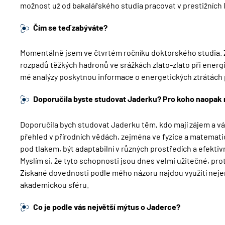
možnost už od bakalářského studia pracovat v prestižních 
Čím se teď zabýváte?
Momentálně jsem ve čtvrtém ročníku doktorského studia. 
rozpadů těžkých hadronů ve srážkách zlato-zlato při energi
mé analýzy poskytnou informace o energetických ztrátác
Doporučila byste studovat Jaderku? Pro koho naopak m
Doporučila bych studovat Jaderku těm, kdo mají zájem a váš
přehled v přírodních vědách, zejména ve fyzice a matematic
pod tlakem, být adaptabilní v různých prostředích a efekti
Myslím si, že tyto schopnosti jsou dnes velmi užitečné, pro
Získané dovednosti podle mého názoru najdou využití nejen
akademickou sféru.
Co je podle vás největší mýtus o Jaderce?