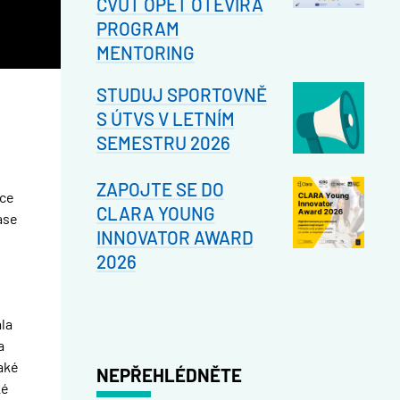
ČVUT OPĚT OTEVÍRÁ
PROGRAM
MENTORING
STUDUJ SPORTOVNĚ
S ÚTVS V LETNÍM
SEMESTRU 2026
ZAPOJTE SE DO
ace
CLARA YOUNG
ase
INNOVATOR AWARD
2026
ala
a
také
NEPŘEHLÉDNĚTE
ké