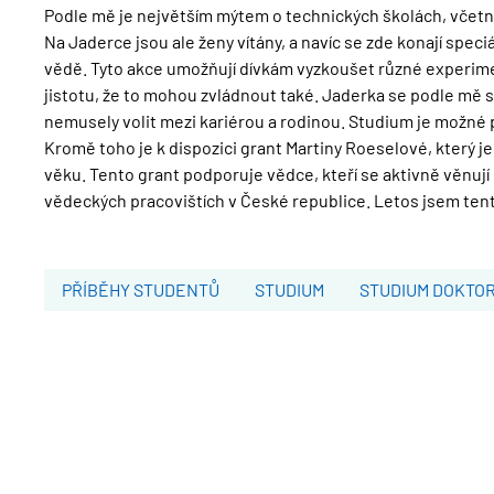
Podle mě je největším mýtem o technických školách, včetn
Na Jaderce jsou ale ženy vítány, a navíc se zde konají speci
vědě. Tyto akce umožňují dívkám vyzkoušet různé experimen
jistotu, že to mohou zvládnout také. Jaderka se podle mě s
nemusely volit mezi kariérou a rodinou. Studium je možné 
Kromě toho je k dispozici grant Martiny Roeselové, který j
věku. Tento grant podporuje vědce, kteří se aktivně věnují 
vědeckých pracovištích v České republice. Letos jsem tento
PŘÍBĚHY STUDENTŮ
STUDIUM
STUDIUM DOKTO