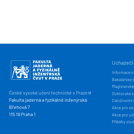
HLAVN
Obrázek
Uchazeči
NAVIG
Informace o
Bakalářské 
Magisterské
České vysoké učení technické v
Praze
Doktorské 
Fakulta jaderná a fyzikálně inženýrská
Celoživotní 
Břehová 7
Akce pro st
115 19 Praha 1
Akce pro uči
Příběhy stu