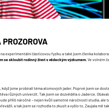
KA PROZOROVA
 na experimentální částicovou fyziku a také jsem členka kolabor
ím se skloubit rodinný život s vědeckým výzkumem.
Ve volném č
e, když jsme probírali téma atomových jader. Poprvé jsem se dost
vštěva různých univerzit. Tak jsem se dozvěděla o Jaderce. Obával
ude příliš náročné – nejen kvůli samotné náročnosti studia, ale 
řevážil, a tak jsem se rozhodla to zkusit a vyšlo to. Zaujala mě ta