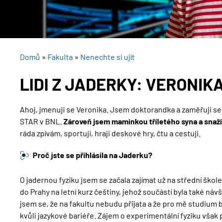
DROBEČKOVÁ
Domů
Fakulta
Nenechte si ujít
NAVIGACE
LIDI Z JADERKY: VERONI
Ahoj, jmenuji se Veronika. Jsem doktorandka a zaměřuji se
STAR v BNL.
Zároveň jsem maminkou tříletého syna a snaž
ráda zpívám, sportuji, hraji deskové hry, čtu a cestuji.
Proč jste se přihlásila na Jaderku?
O jadernou fyziku jsem se začala zajímat už na střední škol
do Prahy na letní kurz češtiny, jehož součástí byla také ná
jsem se, že na fakultu nebudu přijata a že pro mě studium b
kvůli jazykové bariéře. Zájem o experimentální fyziku však p