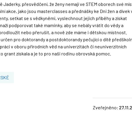
ě Jaderky, přesvědčení, že ženy nemají ve STEM oborech své mís
ální akce, jako jsou masterclasses a přednášky ke Dni žen a dívek 
ty, setkat se s vědkyněmi, vyslechnout jejich příběhy a získat
naží podporovat také maminky, aby se nebály vrátit do vědy a
prodloužit nebo přerušit, a nově zde máme i dětskou místnost.
e určen pro doktorandy a postdoktorandy pečující o dítě předškol
práci v oboru přírodních věd na univerzitách či neuniverzitních
 grant získala a je to pro naši rodinu obrovská pomoc.
RSKÉ
Zveřejněno:
27.11.