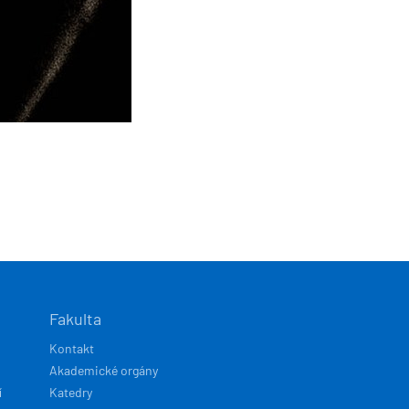
Fakulta
Kontakt
Akademické orgány
í
Katedry