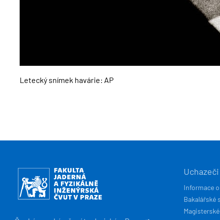
Letecký snímek havárie: AP
HLAVN
Obrázek
Uchazeči
NAVIG
Informace o
Bakalářské 
Magisterské