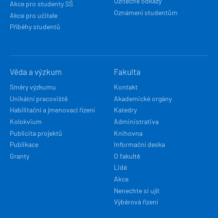
Užitečné odkazy
Akce pro studenty SŠ
Oznámení studentům
Akce pro učitele
Příběhy studentů
Věda a výzkum
Fakulta
Směry výzkumu
Kontakt
Unikátní pracoviště
Akademické orgány
Habilitační a jmenovací řízení
Katedry
Kolokvium
Administrativa
Publicita projektů
Knihovna
Publikace
Informační deska
Granty
O fakultě
Lidé
Akce
Nenechte si ujít
Výběrová řízení