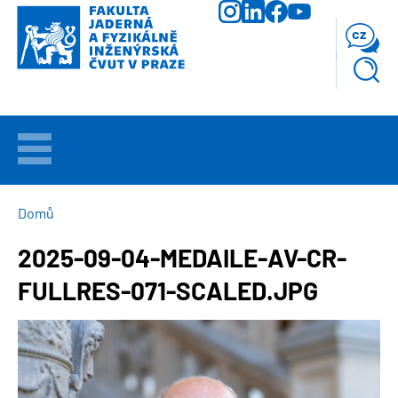
Přejít
k
cz
hlavnímu
obsahu
VÍTEJTE
UCHAZEČI
DROBEČKOVÁ
Domů
NAVIGACE
2025-09-04-MEDAILE-AV-CR-
STUDIUM
FULLRES-071-SCALED.JPG
VĚDA
A
Obrázek
VÝZKUM
FAKULTA