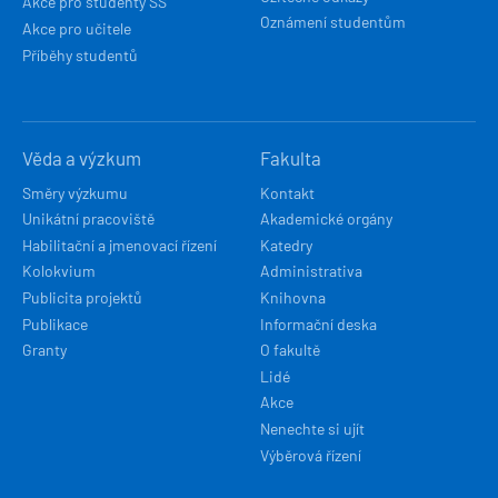
Akce pro studenty SŠ
Oznámení studentům
Akce pro učitele
Příběhy studentů
Věda a výzkum
Fakulta
Směry výzkumu
Kontakt
Unikátní pracoviště
Akademické orgány
Habilitační a jmenovací řízení
Katedry
Kolokvium
Administrativa
Publicita projektů
Knihovna
Publikace
Informační deska
Granty
O fakultě
Lidé
Akce
Nenechte si ujít
Výběrová řízení