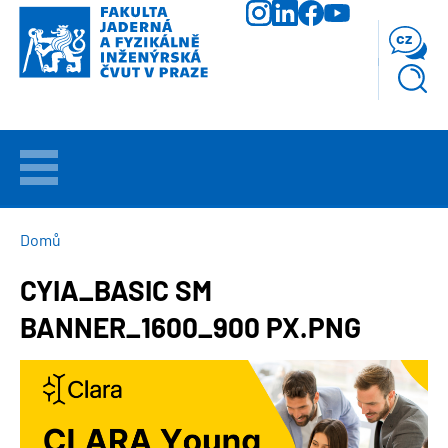
Přejít
k
cz
hlavnímu
obsahu
VÍTEJTE
UCHAZEČI
DROBEČKOVÁ
Domů
NAVIGACE
CYIA_BASIC SM
STUDIUM
BANNER_1600_900 PX.PNG
VĚDA
A
Obrázek
VÝZKUM
FAKULTA