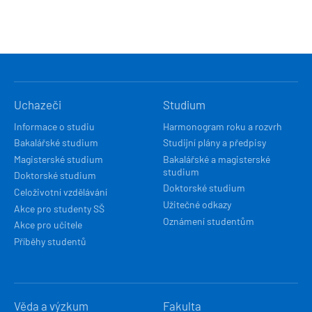
HLAVNÍ
Uchazeči
Studium
NAVIGACE
Informace o studiu
Harmonogram roku a rozvrh
Bakalářské studium
Studijní plány a předpisy
Magisterské studium
Bakalářské a magisterské
studium
Doktorské studium
Doktorské studium
Celoživotní vzdělávání
Užitečné odkazy
Akce pro studenty SŠ
Oznámení studentům
Akce pro učitele
Příběhy studentů
Věda a výzkum
Fakulta