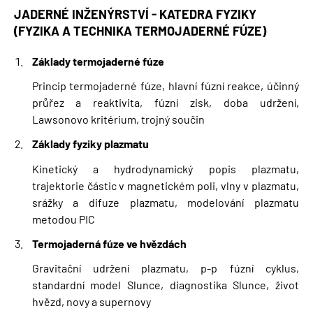
JADERNÉ INŽENÝRSTVÍ - KATEDRA FYZIKY
(FYZIKA A TECHNIKA TERMOJADERNÉ FÚZE)
Základy termojaderné fúze
Princip termojaderné fúze, hlavní fúzní reakce, účinný
průřez a reaktivita, fúzní zisk, doba udržení,
Lawsonovo kritérium, trojný součin
Základy fyziky plazmatu
Kinetický a hydrodynamický popis plazmatu,
trajektorie částic v magnetickém poli, vlny v plazmatu,
srážky a difuze plazmatu, modelování plazmatu
metodou PIC
Termojaderná fúze ve hvězdách
Gravitační udržení plazmatu, p-p fúzní cyklus,
standardní model Slunce, diagnostika Slunce, život
hvězd, novy a supernovy