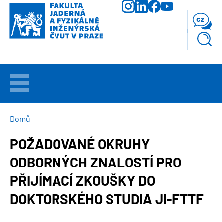
Přejít
k
cz
hlavnímu
obsahu
VÍTEJTE
UCHAZEČI
DROBEČKOVÁ
Domů
NAVIGACE
POŽADOVANÉ OKRUHY
STUDIUM
ODBORNÝCH ZNALOSTÍ PRO
VĚDA
PŘIJÍMACÍ ZKOUŠKY DO
A
VÝZKUM
DOKTORSKÉHO STUDIA JI-FTTF
FAKULTA