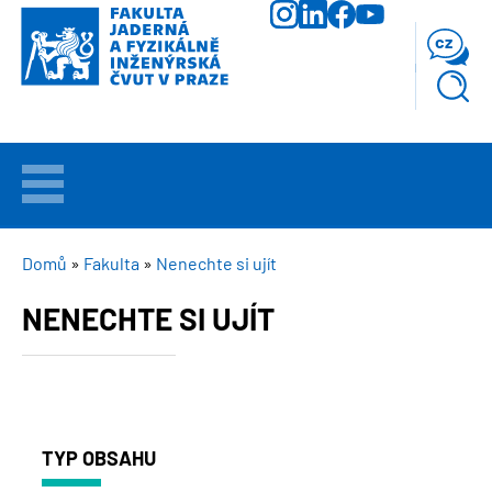
Přejít
k
cz
hlavnímu
obsahu
VÍTEJTE
UCHAZEČI
DROBEČKOVÁ
Domů
Fakulta
Nenechte si ujít
NAVIGACE
NENECHTE SI UJÍT
STUDIUM
VĚDA
A
VÝZKUM
TYP OBSAHU
FAKULTA