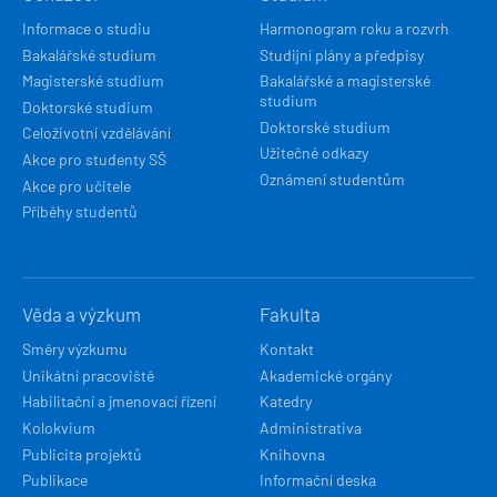
NAVIGACE
Informace o studiu
Harmonogram roku a rozvrh
Bakalářské studium
Studijní plány a předpisy
Magisterské studium
Bakalářské a magisterské
studium
Doktorské studium
Doktorské studium
Celoživotní vzdělávání
Užitečné odkazy
Akce pro studenty SŠ
Oznámení studentům
Akce pro učitele
Příběhy studentů
Věda a výzkum
Fakulta
Směry výzkumu
Kontakt
Unikátní pracoviště
Akademické orgány
Habilitační a jmenovací řízení
Katedry
Kolokvium
Administrativa
Publicita projektů
Knihovna
Publikace
Informační deska