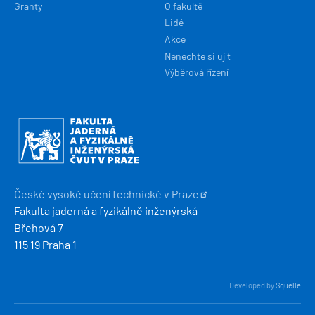
Granty
O fakultě
Lidé
Akce
Nenechte si ujít
Výběrová řízení
Obrázek
České vysoké učení technické v
Praze
Fakulta jaderná a fyzikálně inženýrská
Břehová 7
115 19 Praha 1
Developed by
Squelle