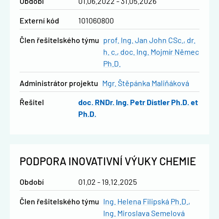
Období
01.06.2022 - 31.05.2026
Externí kód
101060800
člen řešitelského týmu
prof. Ing. Jan John CSc., dr.
h. c.
doc. Ing. Mojmír Němec
Ph.D.
administrátor projektu
Mgr. Štěpánka Maliňáková
řešitel
doc. RNDr. Ing. Petr Distler Ph.D. et
Ph.D.
PODPORA INOVATIVNÍ VÝUKY CHEMIE
Období
01.02 - 19.12.2025
člen řešitelského týmu
Ing. Helena Filipská Ph.D.
Ing. Miroslava Semelová