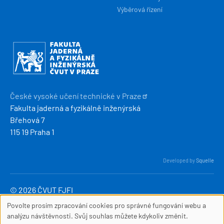
Výběrová řízení
Obrázek
České vysoké učení technické v
Praze
Fakulta jaderná a fyzikálně inženýrská
Břehová 7
115 19 Praha 1
Developed by
Squelle
© 2026 ČVUT FJFI
webmaster
[at]
fjfi
.
cvut
.
cz
Povolte prosím zpracování cookies pro správné fungování webu a
SOUBORY
(webmaster[at]fjfi[dot]cvut[dot]cz)
analýzu návštěvnosti. Svůj souhlas můžete kdykoliv změnit.