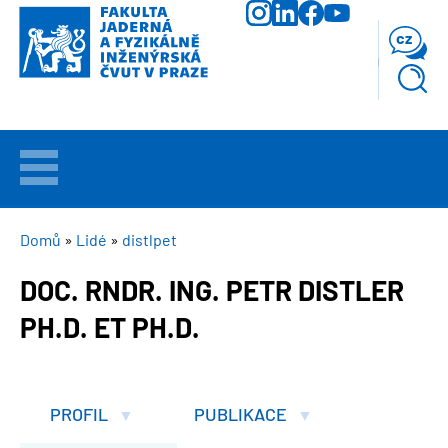
Přejít
k
cz
hlavnímu
obsahu
VÍTEJTE
UCHAZEČI
DROBEČKOVÁ
Domů
Lidé
distlpet
NAVIGACE
DOC. RNDR. ING. PETR DISTLER
STUDIUM
PH.D. ET PH.D.
VĚDA
A
VÝZKUM
PROFIL
PUBLIKACE
FAKULTA