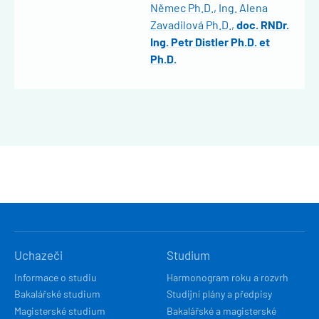
Němec Ph.D.
Ing. Alena
Zavadilová Ph.D.
doc. RNDr.
Ing. Petr Distler Ph.D. et
Ph.D.
HLAVNÍ
Uchazeči
Studium
NAVIGACE
Informace o studiu
Harmonogram roku a rozvrh
Bakalářské studium
Studijní plány a předpisy
Magisterské studium
Bakalářské a magisterské