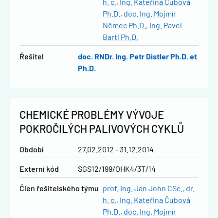
h. c.
Ing. Kateřina Čubová
Ph.D.
doc. Ing. Mojmír
Němec Ph.D.
Ing. Pavel
Bartl Ph.D.
řešitel
doc. RNDr. Ing. Petr Distler Ph.D. et
Ph.D.
CHEMICKÉ PROBLÉMY VÝVOJE
POKROČILÝCH PALIVOVÝCH CYKLŮ
Období
27.02.2012 - 31.12.2014
Externí kód
SGS12/199/OHK4/3T/14
člen řešitelského týmu
prof. Ing. Jan John CSc., dr.
h. c.
Ing. Kateřina Čubová
Ph.D.
doc. Ing. Mojmír