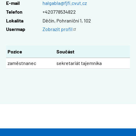
E-mail
halgabla@fjfi.cvut.cz
Telefon
+420778534822
Lokalita
Děčín, Pohraniční 1, 102
Usermap
Zobrazit
profil
Pozice
Součást
zaměstnanec
sekretariát tajemníka