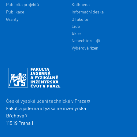
Publicita projektů
Knihovna
Publikace
Informační deska
Granty
O fakultě
Lidé
Akce
Nenechte si ujít
Výběrová řízení
Obrázek
České vysoké učení technické v
Praze
Fakulta jaderná a fyzikálně inženýrská
Břehová 7
115 19 Praha 1