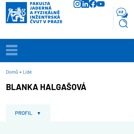
Přejít
k
cz
hlavnímu
obsahu
VÍTEJTE
UCHAZEČI
DROBEČKOVÁ
Domů
Lidé
NAVIGACE
BLANKA HALGAŠOVÁ
STUDIUM
VĚDA
A
PROFIL
VÝZKUM
FAKULTA