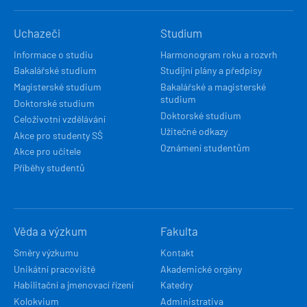
HLAVNÍ
Uchazeči
Studium
NAVIGACE
Informace o studiu
Harmonogram roku a rozvrh
Bakalářské studium
Studijní plány a předpisy
Magisterské studium
Bakalářské a magisterské
studium
Doktorské studium
Doktorské studium
Celoživotní vzdělávání
Užitečné odkazy
Akce pro studenty SŠ
Oznámení studentům
Akce pro učitele
Příběhy studentů
Věda a výzkum
Fakulta
Směry výzkumu
Kontakt
Unikátní pracoviště
Akademické orgány
Habilitační a jmenovací řízení
Katedry
Kolokvium
Administrativa