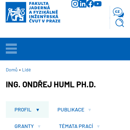
Přejít
k
cz
hlavnímu
obsahu
VÍTEJTE
UCHAZEČI
DROBEČKOVÁ
Domů
Lidé
NAVIGACE
ING. ONDŘEJ HUML PH.D.
STUDIUM
VĚDA
A
PROFIL
PUBLIKACE
VÝZKUM
GRANTY
TÉMATA PRACÍ
FAKULTA