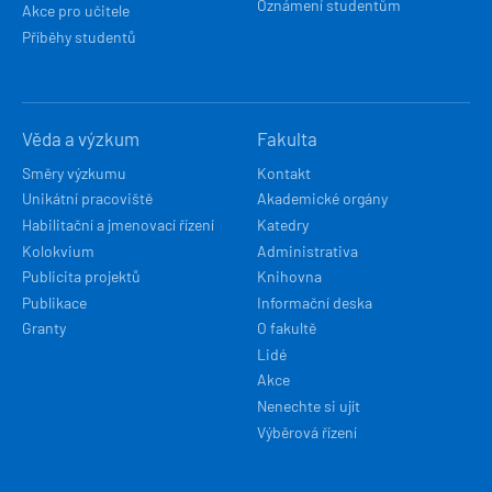
Oznámení studentům
Akce pro učitele
Příběhy studentů
Věda a výzkum
Fakulta
Směry výzkumu
Kontakt
Unikátní pracoviště
Akademické orgány
Habilitační a jmenovací řízení
Katedry
Kolokvium
Administrativa
Publicita projektů
Knihovna
Publikace
Informační deska
Granty
O fakultě
Lidé
Akce
Nenechte si ujít
Výběrová řízení