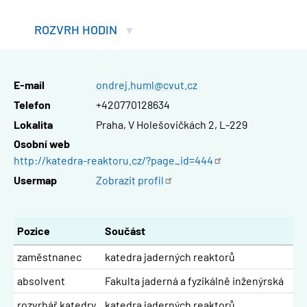
ROZVRH HODIN
E-mail
ondrej.huml@cvut.cz
Telefon
+420770128634
Lokalita
Praha, V Holešovičkách 2, L-229
Osobní web
http://katedra-reaktoru.cz/?page_id=444
Usermap
Zobrazit
profil
Pozice
Součást
zaměstnanec
katedra jaderných reaktorů
absolvent
Fakulta jaderná a fyzikálně inženýrská
rozvrhář katedry
katedra jaderných reaktorů