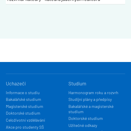
HLAVNÍ
Uchazeči
Studium
NAVIGACE
Informace o studiu
Harmonogram roku a rozvrh
Bakalářské studium
Studijní plány a předpisy
Magisterské studium
Bakalářské a magisterské
studium
Doktorské studium
Doktorské studium
Celoživotní vzdělávání
Užitečné odkazy
Akce pro studenty SŠ