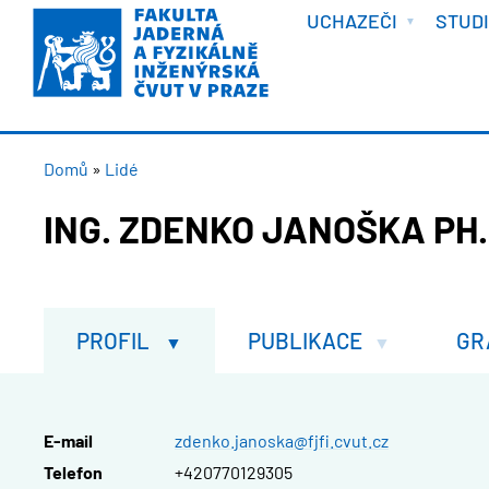
VÍTEJTE
Přejít
UCHAZEČI
STUD
k
hlavnímu
obsahu
DROBEČKOVÁ
Domů
Lidé
NAVIGACE
ING. ZDENKO JANOŠKA PH.
PROFIL
PUBLIKACE
GR
E-mail
zdenko.janoska@fjfi.cvut.cz
Telefon
+420770129305