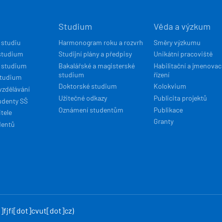
Í
Studium
Věda a výzkum
ACE
 studiu
Harmonogram roku a rozvrh
Směry výzkumu
studium
Studijní plány a předpisy
Unikátní pracoviště
 studium
Bakalářské a magisterské
Habilitační a jmenovac
studium
řízení
studium
Doktorské studium
Kolokvium
vzdělávání
Užitečné odkazy
Publicita projektů
udenty SŠ
Oznámení studentům
Publikace
tele
Granty
dentů
fjfi[dot]cvut[dot]cz)