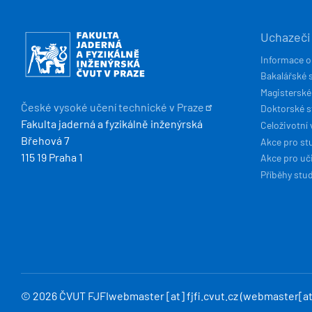
HLAVN
Obrázek
Uchazeči
NAVIG
Informace o
Bakalářské 
Magisterské
České vysoké učení technické v
Praze
Doktorské 
Fakulta jaderná a fyzikálně inženýrská
Celoživotní 
Břehová 7
Akce pro st
115 19 Praha 1
Akce pro uči
Příběhy stu
© 2026 ČVUT FJFI
webmaster
[at]
fjfi
.
cvut
.
cz
(webmaster[at]