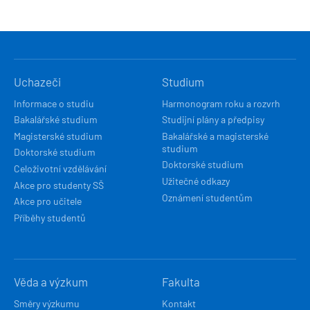
HLAVNÍ
Uchazeči
Studium
NAVIGACE
Informace o studiu
Harmonogram roku a rozvrh
Bakalářské studium
Studijní plány a předpisy
Magisterské studium
Bakalářské a magisterské
studium
Doktorské studium
Doktorské studium
Celoživotní vzdělávání
Užitečné odkazy
Akce pro studenty SŠ
Oznámení studentům
Akce pro učitele
Příběhy studentů
Věda a výzkum
Fakulta
Směry výzkumu
Kontakt