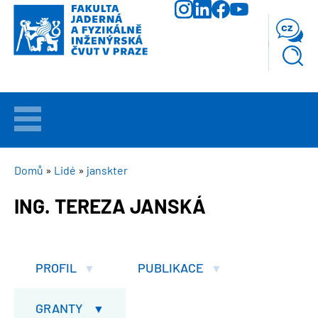
Přejít
k
cz
hlavnímu
obsahu
VÍTEJTE
UCHAZEČI
DROBEČKOVÁ
Domů
Lidé
janskter
NAVIGACE
ING. TEREZA JANSKÁ
STUDIUM
VĚDA
A
PROFIL
PUBLIKACE
VÝZKUM
GRANTY
FAKULTA