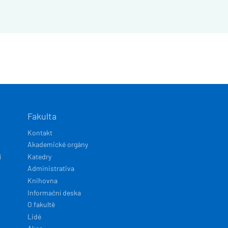
Fakulta
Kontakt
Akademické orgány
í
Katedry
Administrativa
Knihovna
Informační deska
O fakultě
Lidé