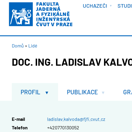
VÍTEJTE
Přejít
UCHAZEČI
STUD
k
hlavnímu
obsahu
DROBEČKOVÁ
Domů
Lidé
NAVIGACE
DOC. ING. LADISLAV KALV
PROFIL
PUBLIKACE
GR
E-mail
ladislav.kalvoda@fjfi.cvut.cz
Telefon
+420770130052