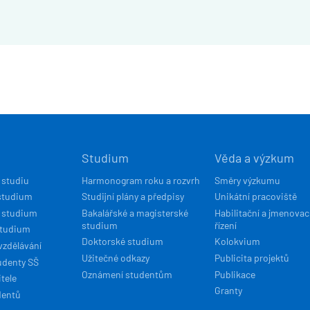
Í
Studium
Věda a výzkum
ACE
 studiu
Harmonogram roku a rozvrh
Směry výzkumu
studium
Studijní plány a předpisy
Unikátní pracoviště
 studium
Bakalářské a magisterské
Habilitační a jmenovac
studium
řízení
studium
Doktorské studium
Kolokvium
vzdělávání
Užitečné odkazy
Publicita projektů
udenty SŠ
Oznámení studentům
Publikace
tele
Granty
dentů