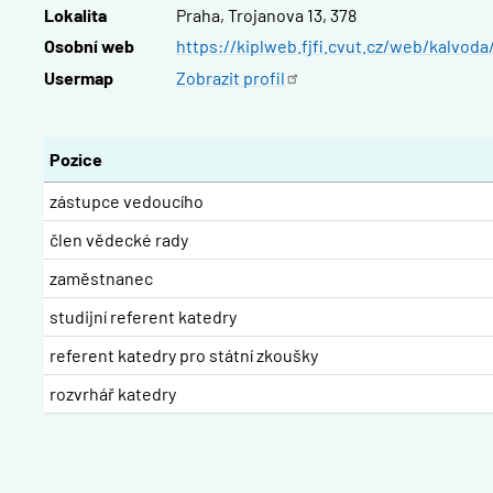
Lokalita
Praha, Trojanova 13, 378
Osobní web
https://kiplweb.fjfi.cvut.cz/web/kalvoda
Usermap
Zobrazit
profil
Pozice
zástupce vedoucího
člen vědecké rady
zaměstnanec
studijní referent katedry
referent katedry pro státní zkoušky
rozvrhář katedry