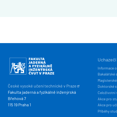
HLAVN
Obrázek
Uchazeči
NAVIG
Informace o
Bakalářské 
Magisterské
České vysoké učení technické v
Praze
Doktorské 
Fakulta jaderná a fyzikálně inženýrská
Celoživotní 
Břehová 7
Akce pro st
115 19 Praha 1
Akce pro uči
Příběhy stu